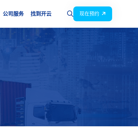
公司服务
找到开云
现在预约