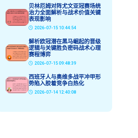
贝林厄姆对阵尤文亚冠赛场统
治力全面解析与战术价值关键
表现影响
2026-07-15 10:44:54
解析欧冠潜在黑马崛起的晋级
逻辑与关键胜负密码战术心理
赛程博弈
2026-07-15 09:48:39
西班牙人与奥维多战平冲甲形
势陷入胶着竞争白热化
2026-07-14 12:40:08