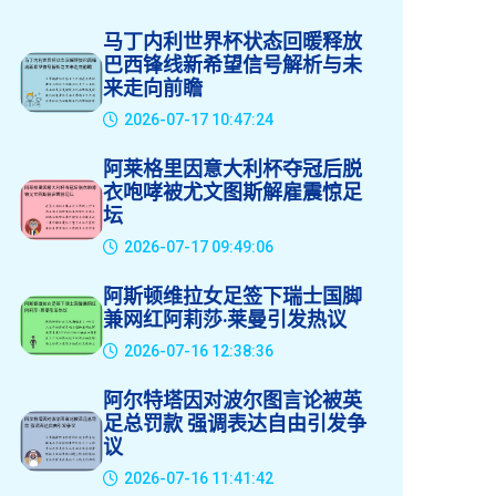
马丁内利世界杯状态回暖释放
巴西锋线新希望信号解析与未
来走向前瞻
2026-07-17 10:47:24
阿莱格里因意大利杯夺冠后脱
衣咆哮被尤文图斯解雇震惊足
坛
2026-07-17 09:49:06
阿斯顿维拉女足签下瑞士国脚
兼网红阿莉莎·莱曼引发热议
2026-07-16 12:38:36
阿尔特塔因对波尔图言论被英
足总罚款 强调表达自由引发争
议
2026-07-16 11:41:42