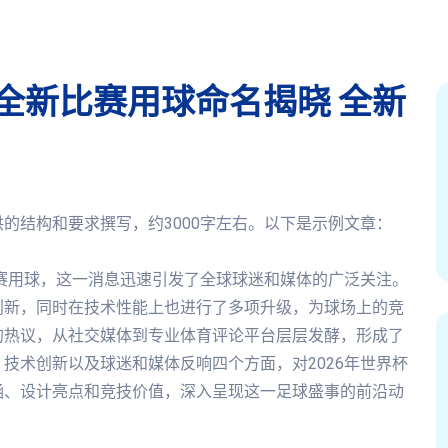
布全新比赛用球命名揭晓 全新
的结构和要求撰写，约3000字左右。以下是示例文章：
比赛用球，这一消息迅速引发了全球球迷和媒体的广泛关注。
创新，同时在技术性能上也进行了多项升级，为球场上的竞
的热议，从社交媒体到专业体育评论平台层层发酵，形成了
技术创新以及球迷和媒体反响四个方面，对2026年世界杯
涵、设计亮点和竞技价值，深入呈现这一足球盛事的前沿动