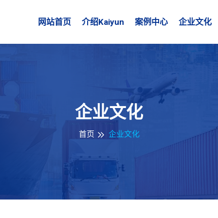
网站首页
介绍kaiyun
案例中心
企业文化
企业文化
首页
企业文化