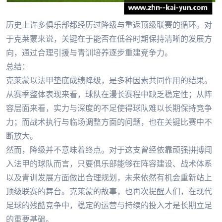
历史上许多俱乐部都经历过降级与重返顶级联赛的循环。对
于克莱蒙来说，关键在于能否在低谷时期保持清晰的发展方
向，通过合理引援与青训培养逐步重建竞争力。
总结：
克莱蒙以法甲垫底成绩降级，是多种因素共同作用的结果。
从赛季整体表现来看，球队在漫长赛程中缺乏稳定性；从阵
容层面来看，实力与深度的不足使得球队难以长期保持竞争
力；而战术执行与临场调整方面的问题，也在关键比赛中不
断放大。
然而，降级并不意味着终点。对于这支曾经依靠顽强拼搏闯
入法甲的球队而言，只要俱乐部能够在阵容建设、战术体系
以及青训发展方面做出合理规划，未来依然有机会重新站上
顶级联赛的舞台。克莱蒙的故事，也再次提醒人们，在现代
足球的残酷竞争中，稳定的运营与持续的投入才是长期立足
的重要基础。