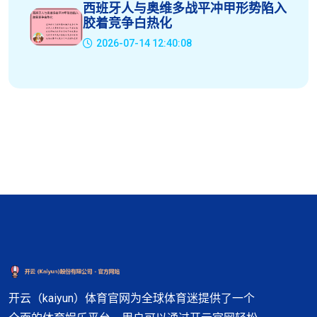
西班牙人与奥维多战平冲甲形势陷入
胶着竞争白热化
2026-07-14 12:40:08
开云（kaiyun）体育官网为全球体育迷提供了一个