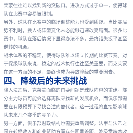
莱蒙往往难以找到新的突破口。进攻方式过于单一，使得球
队在比赛中容易被限制。
另外，球队在比赛中的临场调整能力也受到质疑。当比赛局
势不利时，换人或阵型变化未必能够迅速改变局面。很多比
赛中，球队在落后情况下显得办法不多，最终错失扳平甚至
逆转的机会。
战术体系的不稳定，使得球队难以建立长期的比赛节奏。对
于保级球队来说，稳定的战术执行往往至关重要，而克莱蒙
在这一方面的不足，最终也成为导致降级的重要因素。
四、降级后的未来挑战
降入法乙后，克莱蒙面临的首要问题是球队阵容的重建。部
分主力球员可能会选择离队寻找新的发展机会，而俱乐部需
要在有限预算下寻找合适的替代者。这一过程将直接影响球
队未来几个赛季的竞争力。
另一方面，俱乐部财政结构也需要重新调整。法甲与法乙之
间在转播收入和商业赞助方面存在明显差距，降级意味着收