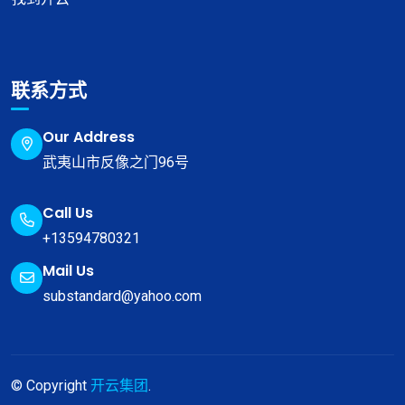
联系方式
Our Address
武夷山市反像之门96号
Call Us
+13594780321
Mail Us
substandard@yahoo.com
© Copyright
开云集团
.