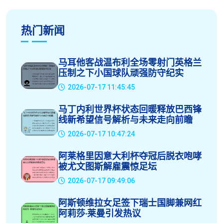
热门新闻
马耳他客战温布利全场零射门英格兰
压制之下小国球队顽强防守纪实
2026-07-17 11:45:45
马丁内利世界杯状态回暖释放巴西锋
线新希望信号解析与未来走向前瞻
2026-07-17 10:47:24
阿莱格里因意大利杯夺冠后脱衣咆哮
被尤文图斯解雇震惊足坛
2026-07-17 09:49:06
阿斯顿维拉女足签下瑞士国脚兼网红
阿莉莎·莱曼引发热议