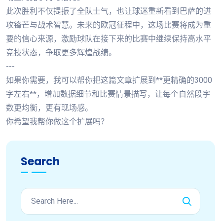
此次胜利不仅提振了全队士气，也让球迷重新看到巴萨的进
攻锋芒与战术智慧。未来的欧冠征程中，这场比赛将成为重
要的信心来源，激励球队在接下来的比赛中继续保持高水平
竞技状态，争取更多辉煌战绩。
---
如果你需要，我可以帮你把这篇文章扩展到**更精确的3000
字左右**，增加数据细节和比赛情景描写，让每个自然段字
数更均衡，更有现场感。
你希望我帮你做这个扩展吗？
Search