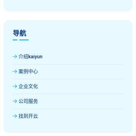
导航
介绍kaiyun
案例中心
企业文化
公司服务
找到开云