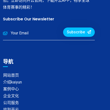
验。立即访问开云官网，下载开云APP，畅享全球
体育赛事的精彩！
Subscribe Our Newsletter
Subscribe
导航
网站首页
介绍kaiyun
案例中心
企业文化
公司服务
找到开云