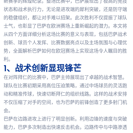
新赛季的辉煌纪录。整场比赛中，巴萨展现出了极高的竞技
状态和战术执行力，无论是进攻端的犀利突破，还是防守端
的稳健组织，都让对手难以招架。此次胜利不仅提振了球队
士气，也彰显了巴萨在欧洲赛场上重新崛起的潜力。本文将
从四个方面详细分析这场比赛的意义与表现，包括巴萨战术
创新、球员个人发挥、比赛数据亮点以及主场氛围与心理优
势，全面解析巴萨如何在欧冠赛场上实现这场令人瞩目的胜
利。
1、战术创新显现锋芒
在对阵拜仁的比赛中，巴萨主帅展现出了卓越的战术智慧。
球队在比赛初期采用高位压迫策略，通过中场球员的灵活跑
动和精准传球，快速切断拜仁的组织线路。这样的战术安排
不仅压缩了对手的空间，也为巴萨的前锋创造了更多射门机
会。
巴萨在边路进攻上进行了明显创新。利用边锋的速度与突破
能力，巴萨多次制造出快速反击机会。边路传中与中路渗透