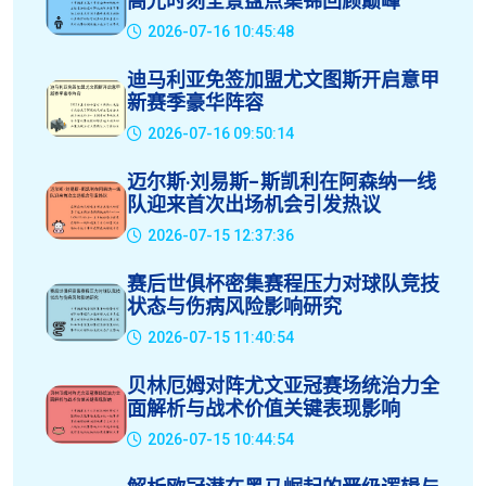
高光时刻全景盘点集锦回顾巅峰
2026-07-16 10:45:48
迪马利亚免签加盟尤文图斯开启意甲
新赛季豪华阵容
2026-07-16 09:50:14
迈尔斯·刘易斯-斯凯利在阿森纳一线
队迎来首次出场机会引发热议
2026-07-15 12:37:36
赛后世俱杯密集赛程压力对球队竞技
状态与伤病风险影响研究
2026-07-15 11:40:54
贝林厄姆对阵尤文亚冠赛场统治力全
面解析与战术价值关键表现影响
2026-07-15 10:44:54