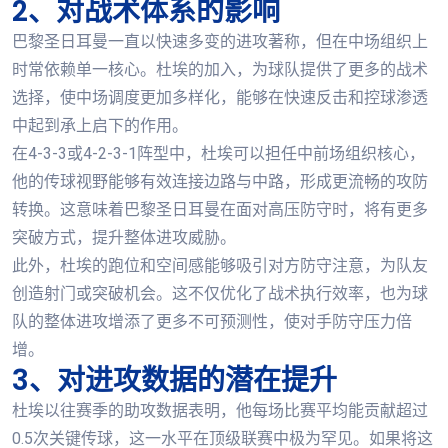
2、对战术体系的影响
巴黎圣日耳曼一直以快速多变的进攻著称，但在中场组织上
时常依赖单一核心。杜埃的加入，为球队提供了更多的战术
选择，使中场调度更加多样化，能够在快速反击和控球渗透
中起到承上启下的作用。
在4-3-3或4-2-3-1阵型中，杜埃可以担任中前场组织核心，
他的传球视野能够有效连接边路与中路，形成更流畅的攻防
转换。这意味着巴黎圣日耳曼在面对高压防守时，将有更多
突破方式，提升整体进攻威胁。
此外，杜埃的跑位和空间感能够吸引对方防守注意，为队友
创造射门或突破机会。这不仅优化了战术执行效率，也为球
队的整体进攻增添了更多不可预测性，使对手防守压力倍
增。
3、对进攻数据的潜在提升
杜埃以往赛季的助攻数据表明，他每场比赛平均能贡献超过
0.5次关键传球，这一水平在顶级联赛中极为罕见。如果将这