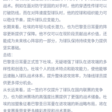
战术。例如在面对防守坚固的对手时，他的穿透性传球可以
打破防线，而在对阵速度型球队时，他的控球和组织能力可
以稳住节奏，提升球队应变能力。
长期来看，杜埃的年轻与成长潜力，也为巴黎圣日耳曼的阵
容更新提供了保障。他不仅可以在现阶段贡献战术价值，还
能成为未来核心阵容的一部分，为球队保持持续竞争力提供
坚实基础。
总结：
巴黎圣日耳曼正式签下杜埃，无疑增强了球队在进攻端的多
样性和创造力。杜埃个人的技术特点和助攻能力，使他能够
迅速融入球队战术体系，提升整体进攻效率，为锋线球员提
供更多得分机会。
从长远来看，这一签约不仅提升了球队在国内联赛的竞争
力，也为欧洲赛场的高强度比赛提供了更强的战术储备。杜
埃的加盟象征着巴黎圣日耳曼在进攻端的新战略布局，将在
未来赛季带来更多精彩表现和战术革新。