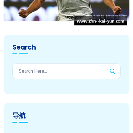
Search
导航