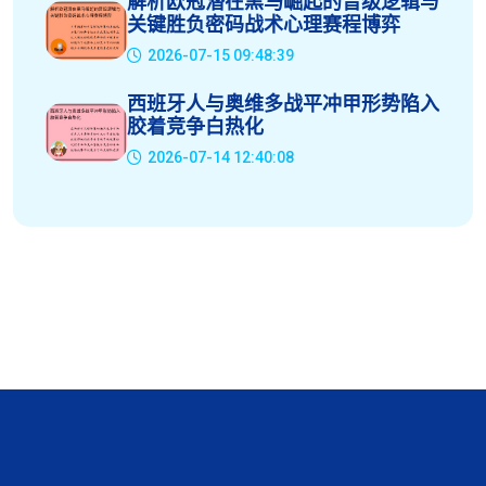
解析欧冠潜在黑马崛起的晋级逻辑与
关键胜负密码战术心理赛程博弈
2026-07-15 09:48:39
西班牙人与奥维多战平冲甲形势陷入
胶着竞争白热化
2026-07-14 12:40:08