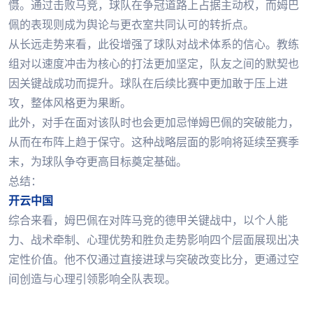
慑。通过击败马竞，球队在争冠道路上占据主动权，而姆巴
佩的表现则成为舆论与更衣室共同认可的转折点。
从长远走势来看，此役增强了球队对战术体系的信心。教练
组对以速度冲击为核心的打法更加坚定，队友之间的默契也
因关键战成功而提升。球队在后续比赛中更加敢于压上进
攻，整体风格更为果断。
此外，对手在面对该队时也会更加忌惮姆巴佩的突破能力，
从而在布阵上趋于保守。这种战略层面的影响将延续至赛季
末，为球队争夺更高目标奠定基础。
总结：
开云中国
综合来看，姆巴佩在对阵马竞的德甲关键战中，以个人能
力、战术牵制、心理优势和胜负走势影响四个层面展现出决
定性价值。他不仅通过直接进球与突破改变比分，更通过空
间创造与心理引领影响全队表现。