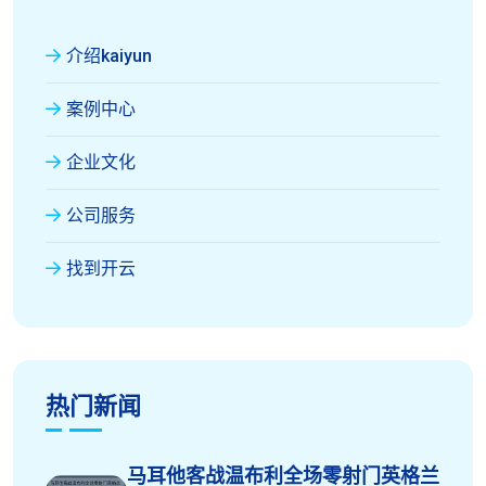
介绍kaiyun
案例中心
企业文化
公司服务
找到开云
热门新闻
马耳他客战温布利全场零射门英格兰