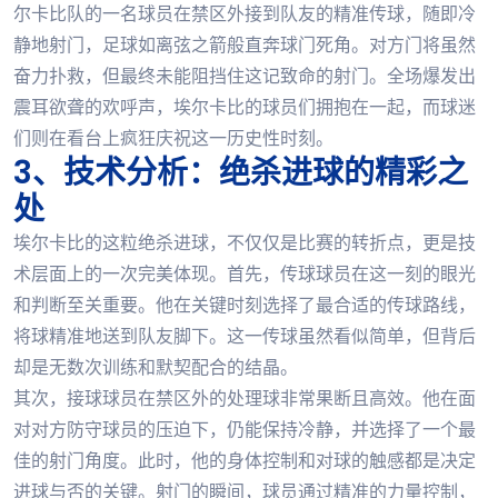
尔卡比队的一名球员在禁区外接到队友的精准传球，随即冷
静地射门，足球如离弦之箭般直奔球门死角。对方门将虽然
奋力扑救，但最终未能阻挡住这记致命的射门。全场爆发出
震耳欲聋的欢呼声，埃尔卡比的球员们拥抱在一起，而球迷
们则在看台上疯狂庆祝这一历史性时刻。
3、技术分析：绝杀进球的精彩之
处
埃尔卡比的这粒绝杀进球，不仅仅是比赛的转折点，更是技
术层面上的一次完美体现。首先，传球球员在这一刻的眼光
和判断至关重要。他在关键时刻选择了最合适的传球路线，
将球精准地送到队友脚下。这一传球虽然看似简单，但背后
却是无数次训练和默契配合的结晶。
其次，接球球员在禁区外的处理球非常果断且高效。他在面
对对方防守球员的压迫下，仍能保持冷静，并选择了一个最
佳的射门角度。此时，他的身体控制和对球的触感都是决定
进球与否的关键。射门的瞬间，球员通过精准的力量控制，