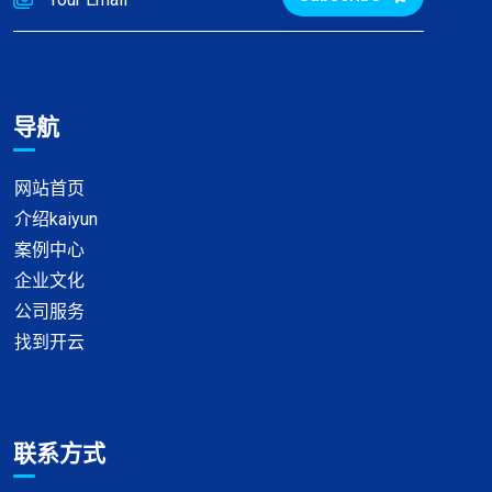
导航
网站首页
介绍kaiyun
案例中心
企业文化
公司服务
找到开云
联系方式