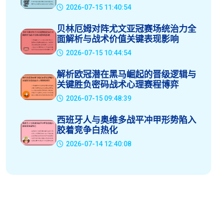
2026-07-15 11:40:54
贝林厄姆对阵尤文亚冠赛场统治力全
面解析与战术价值关键表现影响
2026-07-15 10:44:54
解析欧冠潜在黑马崛起的晋级逻辑与
关键胜负密码战术心理赛程博弈
2026-07-15 09:48:39
西班牙人与奥维多战平冲甲形势陷入
胶着竞争白热化
2026-07-14 12:40:08