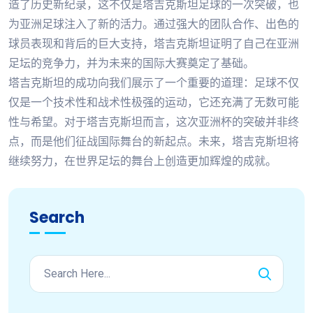
造了历史新纪录，这不仅是塔吉克斯坦足球的一次突破，也
为亚洲足球注入了新的活力。通过强大的团队合作、出色的
球员表现和背后的巨大支持，塔吉克斯坦证明了自己在亚洲
足坛的竞争力，并为未来的国际大赛奠定了基础。
塔吉克斯坦的成功向我们展示了一个重要的道理：足球不仅
仅是一个技术性和战术性极强的运动，它还充满了无数可能
性与希望。对于塔吉克斯坦而言，这次亚洲杯的突破并非终
点，而是他们征战国际舞台的新起点。未来，塔吉克斯坦将
继续努力，在世界足坛的舞台上创造更加辉煌的成就。
Search