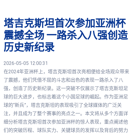
塔吉克斯坦首次参加亚洲杯
震撼全场 一路杀入八强创造
历史新纪录
2026-05-05 12:00:31
在2024年亚洲杯上，塔吉克斯坦首次亮相便给全场观众带来
了震撼，他们凭借不屈的斗志和出色的表现一路杀入了八
强，创造了历史新纪录。这一突破不仅展示了塔吉克斯坦足
球的巨大进步，也标志着这个小国足球的崛起。作为亚洲足
球的“新兵”，塔吉克斯坦的表现吸引了全球媒体的广泛关
注，并且成为了整个赛事的亮点之一。本文将从多个方面详
细分析塔吉克斯坦首次参加亚洲杯的惊人表现，重点阐述他
们的突破历程、球队实力、关键球员的发挥以及背后的努力