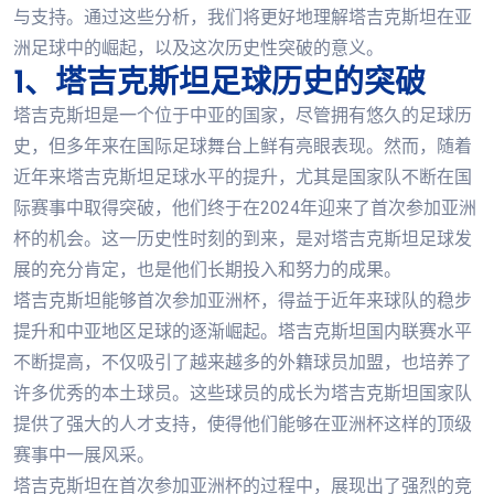
与支持。通过这些分析，我们将更好地理解塔吉克斯坦在亚
洲足球中的崛起，以及这次历史性突破的意义。
1、塔吉克斯坦足球历史的突破
塔吉克斯坦是一个位于中亚的国家，尽管拥有悠久的足球历
史，但多年来在国际足球舞台上鲜有亮眼表现。然而，随着
近年来塔吉克斯坦足球水平的提升，尤其是国家队不断在国
际赛事中取得突破，他们终于在2024年迎来了首次参加亚洲
杯的机会。这一历史性时刻的到来，是对塔吉克斯坦足球发
展的充分肯定，也是他们长期投入和努力的成果。
塔吉克斯坦能够首次参加亚洲杯，得益于近年来球队的稳步
提升和中亚地区足球的逐渐崛起。塔吉克斯坦国内联赛水平
不断提高，不仅吸引了越来越多的外籍球员加盟，也培养了
许多优秀的本土球员。这些球员的成长为塔吉克斯坦国家队
提供了强大的人才支持，使得他们能够在亚洲杯这样的顶级
赛事中一展风采。
塔吉克斯坦在首次参加亚洲杯的过程中，展现出了强烈的竞