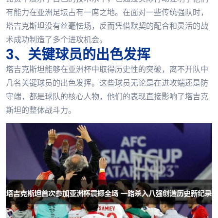
有能力在亚洲足坛占有一席之地。在面对一些传统强队时，
塔吉克斯坦没有丝毫怯场，反而凭借默契的配合和灵活的战
术成功制造了多个进攻机会。
3、关键球员的出色发挥
塔吉克斯坦能够在亚洲杯中取得历史性的突破，离不开队中
几名关键球员的出色发挥。这些球员无论是在进攻端还是防
守端，都是球队的核心人物，他们的表现直接影响了塔吉克
斯坦的整体战斗力。