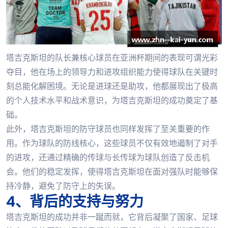
塔吉克斯坦的队长兼核心球员在亚洲杯期间的表现可谓光彩
夺目，他在场上的领导力和进攻组织能力使得球队在关键时
刻总能化解困境。无论是进球还是助攻，他都展现出了极高
的个人技术水平和战术意识，为塔吉克斯坦的成功奠定了基
础。
此外，塔吉克斯坦的防守球员也同样发挥了至关重要的作
用。作为球队的防线核心，这些球员不仅有效地遏制了对手
的进攻，还通过精确的传球与长传球为球队创造了反击机
会。他们的稳定发挥，使得塔吉克斯坦在面对强队时能够保
持冷静，避免了防守上的失误。
4、背后的支持与努力
塔吉克斯坦的成功并非一蹴而就，它背后凝聚了国家、足球