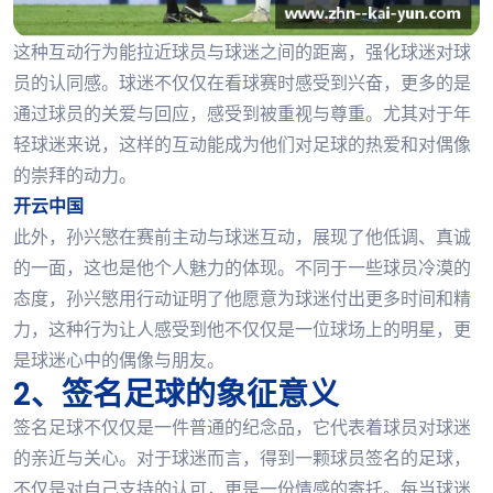
这种互动行为能拉近球员与球迷之间的距离，强化球迷对球
员的认同感。球迷不仅仅在看球赛时感受到兴奋，更多的是
通过球员的关爱与回应，感受到被重视与尊重。尤其对于年
轻球迷来说，这样的互动能成为他们对足球的热爱和对偶像
的崇拜的动力。
开云中国
此外，孙兴慜在赛前主动与球迷互动，展现了他低调、真诚
的一面，这也是他个人魅力的体现。不同于一些球员冷漠的
态度，孙兴慜用行动证明了他愿意为球迷付出更多时间和精
力，这种行为让人感受到他不仅仅是一位球场上的明星，更
是球迷心中的偶像与朋友。
2、签名足球的象征意义
签名足球不仅仅是一件普通的纪念品，它代表着球员对球迷
的亲近与关心。对于球迷而言，得到一颗球员签名的足球，
不仅是对自己支持的认可，更是一份情感的寄托。每当球迷