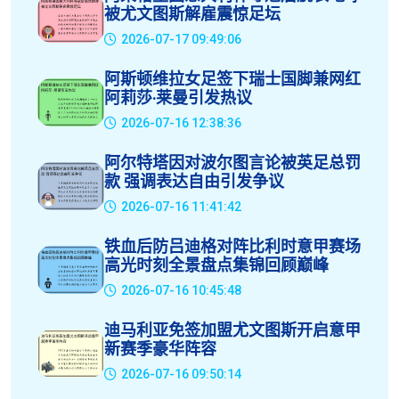
被尤文图斯解雇震惊足坛
2026-07-17 09:49:06
阿斯顿维拉女足签下瑞士国脚兼网红
阿莉莎·莱曼引发热议
2026-07-16 12:38:36
阿尔特塔因对波尔图言论被英足总罚
款 强调表达自由引发争议
2026-07-16 11:41:42
铁血后防吕迪格对阵比利时意甲赛场
高光时刻全景盘点集锦回顾巅峰
2026-07-16 10:45:48
迪马利亚免签加盟尤文图斯开启意甲
新赛季豪华阵容
2026-07-16 09:50:14