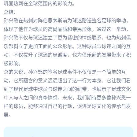
巩固热刺在全球范围内的影响力。
总结：
孙兴慜在热刺对阵伯恩茅斯前为球迷赠送签名足球的举动，
体现了他作为球员的高尚品质和亲民形象。通过这一举动，
孙兴慜不仅与球迷建立了更为紧密的情感联系，也为热刺俱
乐部树立了更加正面的公众形象。这种球员与球迷之间的互
动，不仅提升了球迷的忠诚度，也为俱乐部的发展带来了积
极影响。
总的来说，孙兴慜的签名足球事件不仅仅是一个简单的互
动，它所蕴含的意义远远超出了这一行为本身。它让我们看
到了现代足球中球员与球迷之间的纽带，也展示了足球文化
中人与人之间的真挚情感。未来，我们期待更多像孙兴慜一
样的球员，能够通过自己的行动，促进足球文化的传承与发
展。