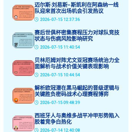
迈尔斯·刘易斯-斯凯利在阿森纳一线
队迎来首次出场机会引发热议
2026-07-15 12:37:36
赛后世俱杯密集赛程压力对球队竞技
状态与伤病风险影响研究
2026-07-15 11:40:54
贝林厄姆对阵尤文亚冠赛场统治力全
面解析与战术价值关键表现影响
2026-07-15 10:44:54
解析欧冠潜在黑马崛起的晋级逻辑与
关键胜负密码战术心理赛程博弈
2026-07-15 09:48:39
西班牙人与奥维多战平冲甲形势陷入
胶着竞争白热化
2026-07-14 12:40:08