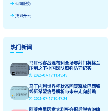
公司服务
找到开云
热门新闻
马耳他客战温布利全场零射门英格兰
压制之下小国球队顽强防守纪实
2026-07-17 11:45:45
马丁内利世界杯状态回暖释放巴西锋
线新希望信号解析与未来走向前瞻
2026-07-17 10:47:24
阿莱格里因意大利杯夺冠后脱衣咆哮