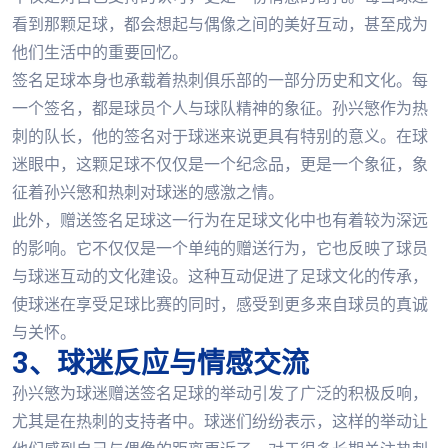
看到那颗足球，都会想起与偶像之间的美好互动，甚至成为
他们生活中的重要回忆。
签名足球本身也承载着热刺俱乐部的一部分历史和文化。每
一个签名，都是球员个人与球队精神的象征。孙兴慜作为热
刺的队长，他的签名对于球迷来说更具有特别的意义。在球
迷眼中，这颗足球不仅仅是一个纪念品，更是一个象征，象
征着孙兴慜和热刺对球迷的感激之情。
此外，赠送签名足球这一行为在足球文化中也有着较为深远
的影响。它不仅仅是一个单纯的赠送行为，它也反映了球员
与球迷互动的文化建设。这种互动促进了足球文化的传承，
使球迷在享受足球比赛的同时，感受到更多来自球员的真诚
与关怀。
3、球迷反应与情感交流
孙兴慜为球迷赠送签名足球的举动引发了广泛的积极反响，
尤其是在热刺的支持者中。球迷们纷纷表示，这样的举动让