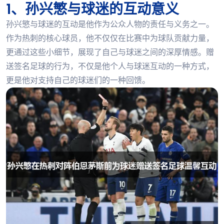
1、孙兴慜与球迷的互动意义
孙兴慜与球迷的互动是他作为公众人物的责任与义务之一。
作为热刺的核心球员，他不仅仅在比赛中为球队贡献力量，
更通过这些小细节，展现了自己与球迷之间的深厚情感。赠
送签名足球的行为，不仅是他个人与球迷互动的一种方式，
更是他对支持自己的球迷们的一种回馈。