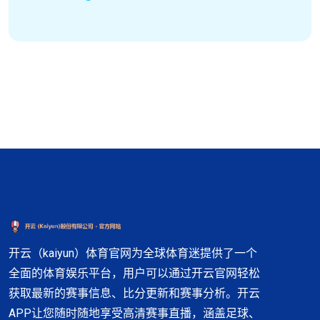
开云（kaiyun）体育官网为全球体育迷提供了一个
全面的体育娱乐平台，用户可以通过开云官网轻松
获取最新的赛事信息、比分更新和赛事分析。开云
APP让您随时随地享受高清赛事直播，涵盖足球、