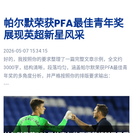
帕尔默荣获PFA最佳青年奖
展现英超新星风采
2026-05-07 15:34:15
好的，我按照你的要求整理了一篇完整文章示例，全文约
3000字，结构清晰，段落均匀，涵盖帕尔默荣获PFA最佳青
年奖的多角度分析，并严格按照你的排版要求输出：
---