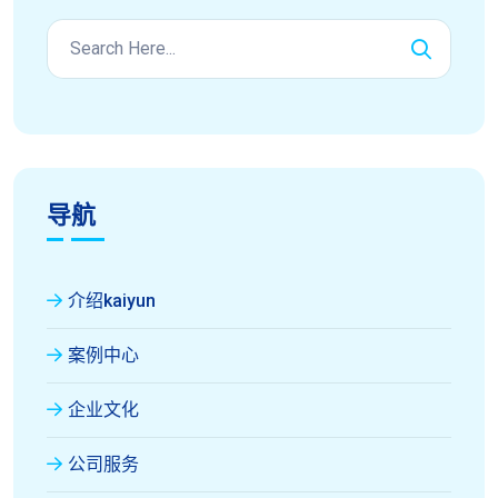
导航
介绍kaiyun
案例中心
企业文化
公司服务