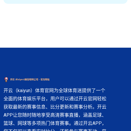
开云（kaiyun）体育官网为全球体育迷提供了一个
全面的体育娱乐平台，用户可以通过开云官网轻松
获取最新的赛事信息、比分更新和赛事分析。开云
APP让您随时随地享受高清赛事直播，涵盖足球、
篮球、网球等多项热门体育赛事。通过开云APP，