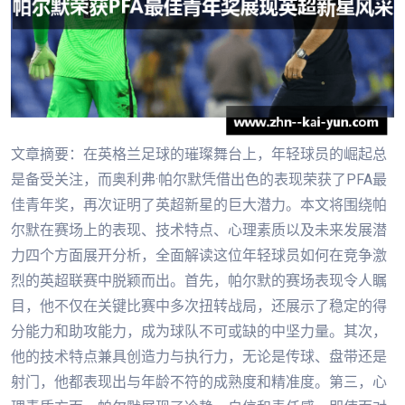
文章摘要：在英格兰足球的璀璨舞台上，年轻球员的崛起总
是备受关注，而奥利弗·帕尔默凭借出色的表现荣获了PFA最
佳青年奖，再次证明了英超新星的巨大潜力。本文将围绕帕
尔默在赛场上的表现、技术特点、心理素质以及未来发展潜
力四个方面展开分析，全面解读这位年轻球员如何在竞争激
烈的英超联赛中脱颖而出。首先，帕尔默的赛场表现令人瞩
目，他不仅在关键比赛中多次扭转战局，还展示了稳定的得
分能力和助攻能力，成为球队不可或缺的中坚力量。其次，
他的技术特点兼具创造力与执行力，无论是传球、盘带还是
射门，他都表现出与年龄不符的成熟度和精准度。第三，心