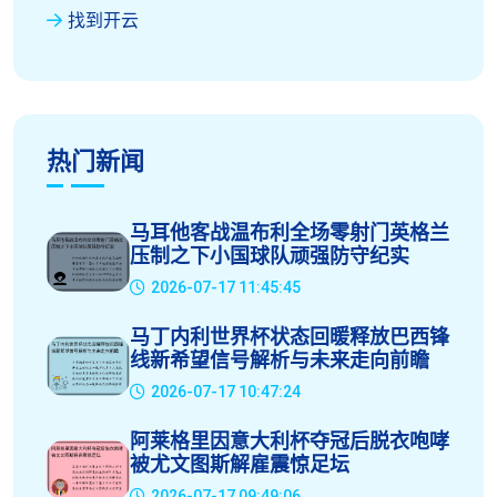
找到开云
热门新闻
马耳他客战温布利全场零射门英格兰
压制之下小国球队顽强防守纪实
2026-07-17 11:45:45
马丁内利世界杯状态回暖释放巴西锋
线新希望信号解析与未来走向前瞻
2026-07-17 10:47:24
阿莱格里因意大利杯夺冠后脱衣咆哮
被尤文图斯解雇震惊足坛
2026-07-17 09:49:06