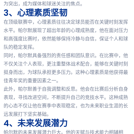
为突出，成为媒体和球迷关注的焦点。
3、心理素质坚韧
在顶级联赛中，心理素质往往决定球员能否在关键时刻发挥
水平。帕尔默展现了超出年龄的心理成熟度，他在面对压力
和高强度比赛时，依然能够保持冷静与自信，保证个人和球
队的稳定发挥。
同时，帕尔默具备强烈的责任感和团队意识。在比赛中，他
不仅关注个人表现，更注重整体战术配合，能够在关键时刻
挺身而出，为球队承担更多压力。这种心理素质是他获得最
佳青年奖的重要因素之一。
此外，帕尔默善于自我调整和反思。他会在比赛后分析自身
表现，寻找改进空间，不断提升自己的竞技水平。这种成熟
的心态不仅让他在赛季中表现稳定，也为未来职业生涯的长
远发展打下坚实基础。
4、未来发展潜力
帕尔默的未来发展潜力巨大。他的天赋与技术能力相辅相