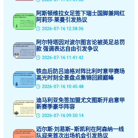
阿斯顿维拉女足签下瑞士国脚兼网红
阿莉莎·莱曼引发热议
2026-07-16 12:38:36
阿尔特塔因对波尔图言论被英足总罚
款 强调表达自由引发争议
2026-07-16 11:41:42
铁血后防吕迪格对阵比利时意甲赛场
高光时刻全景盘点集锦回顾巅峰
2026-07-16 10:45:48
迪马利亚免签加盟尤文图斯开启意甲
新赛季豪华阵容
2026-07-16 09:50:14
迈尔斯·刘易斯-斯凯利在阿森纳一线
队迎来首次出场机会引发热议