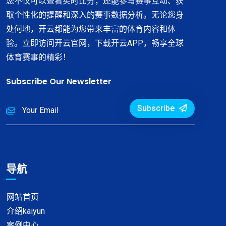
您不仅可以查看实时比分，还能参与赛事互动、获
取个性化的提醒和深入的赛事数据分析。无论您身
处何地，开云都能为您带来丰富的体育内容和体
验。立即访问开云官网，下载开云APP，畅享全球
体育赛事的精彩！
Subscribe Our Newsletter
Subscribe
导航
网站首页
介绍kaiyun
案例中心