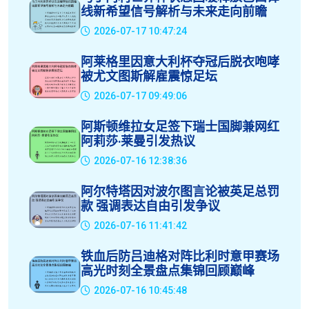
线新希望信号解析与未来走向前瞻
2026-07-17 10:47:24
阿莱格里因意大利杯夺冠后脱衣咆哮
被尤文图斯解雇震惊足坛
2026-07-17 09:49:06
阿斯顿维拉女足签下瑞士国脚兼网红
阿莉莎·莱曼引发热议
2026-07-16 12:38:36
阿尔特塔因对波尔图言论被英足总罚
款 强调表达自由引发争议
2026-07-16 11:41:42
铁血后防吕迪格对阵比利时意甲赛场
高光时刻全景盘点集锦回顾巅峰
2026-07-16 10:45:48