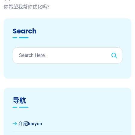
你希望我帮你优化吗？
Search
导航
介绍kaiyun