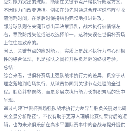
应对能力突出的球队，能够在关键节点严格执行既定方案，
不因压力而改变选择。例如在领先时通过合理控球与阵型收
缩消耗时间，在落后时保持结构完整地推进进攻。
部分球队则在关键节点出现决策混乱，战术执行被情绪左
右，导致防线失位或进攻选择单一。这种失误在世俱杯赛场
上往往是致命的。
因此，关键节点的应对能力，实质上是战术执行力与心理韧
性的综合体现，也是强队之间拉开胜负差距的终极考验。
总结：
综合来看，世俱杯赛场上强队战术执行力的差异，贯穿于从
理念落地到临场执行、从球员协同到关键节点处理的全过
程。胜负并非偶然，而是多层次执行能力长期积累后的集中
呈现。
通过构建“世俱杯赛场强队战术执行力差异与胜负关键对比研
究全景分析路径”，不仅有助于更深入理解比赛结果背后的逻
辑，也为未来俱乐部在高水平国际赛事中的备战与提升提供