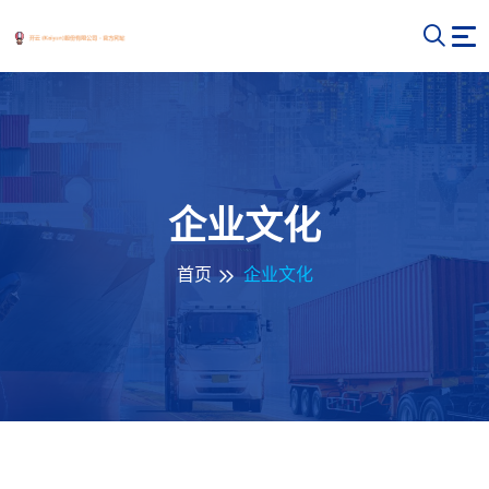
企业文化
首页
企业文化