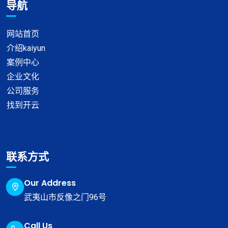
导航
网站首页
介绍kaiyun
案例中心
企业文化
公司服务
找到开云
联系方式
Our Address
武夷山市反像之门96号
Call Us