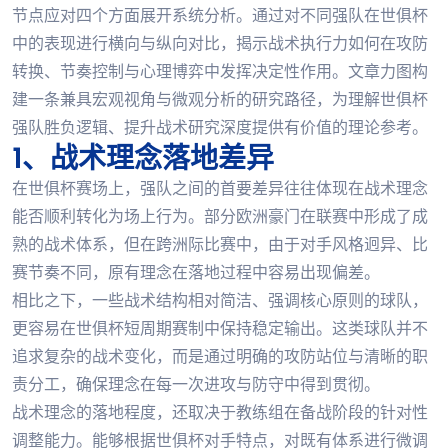
节点应对四个方面展开系统分析。通过对不同强队在世俱杯
中的表现进行横向与纵向对比，揭示战术执行力如何在攻防
转换、节奏控制与心理博弈中发挥决定性作用。文章力图构
建一条兼具宏观视角与微观分析的研究路径，为理解世俱杯
强队胜负逻辑、提升战术研究深度提供有价值的理论参考。
1、战术理念落地差异
在世俱杯赛场上，强队之间的首要差异往往体现在战术理念
能否顺利转化为场上行为。部分欧洲豪门在联赛中形成了成
熟的战术体系，但在跨洲际比赛中，由于对手风格迥异、比
赛节奏不同，原有理念在落地过程中容易出现偏差。
相比之下，一些战术结构相对简洁、强调核心原则的球队，
更容易在世俱杯短周期赛制中保持稳定输出。这类球队并不
追求复杂的战术变化，而是通过明确的攻防站位与清晰的职
责分工，确保理念在每一次进攻与防守中得到贯彻。
战术理念的落地程度，还取决于教练组在备战阶段的针对性
调整能力。能够根据世俱杯对手特点，对既有体系进行微调