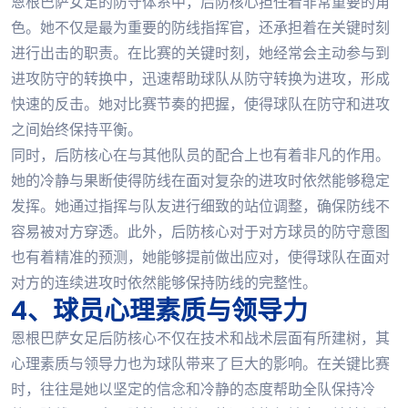
恩根巴萨女足的防守体系中，后防核心担任着非常重要的角
色。她不仅是最为重要的防线指挥官，还承担着在关键时刻
进行出击的职责。在比赛的关键时刻，她经常会主动参与到
进攻防守的转换中，迅速帮助球队从防守转换为进攻，形成
快速的反击。她对比赛节奏的把握，使得球队在防守和进攻
之间始终保持平衡。
同时，后防核心在与其他队员的配合上也有着非凡的作用。
她的冷静与果断使得防线在面对复杂的进攻时依然能够稳定
发挥。她通过指挥与队友进行细致的站位调整，确保防线不
容易被对方穿透。此外，后防核心对于对方球员的防守意图
也有着精准的预测，她能够提前做出应对，使得球队在面对
对方的连续进攻时依然能够保持防线的完整性。
4、球员心理素质与领导力
恩根巴萨女足后防核心不仅在技术和战术层面有所建树，其
心理素质与领导力也为球队带来了巨大的影响。在关键比赛
时，往往是她以坚定的信念和冷静的态度帮助全队保持冷