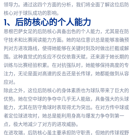
领导力。通过这四个方面的分析，我们将全面了解这位后防
核心对于球队成功的影响。
1、后防核心的个人能力
恩根巴萨女足的后防核心具备出色的个人能力，尤其是在防
守技术和比赛阅读能力方面。她的站位意识总是能够准确预
判对方进攻路线，使得她能够在关键时刻及时做出拦截或解
围。这种直觉式的反应不仅仅依靠天赋，还来源于她长期的
训练与比赛经验积累。在对抗强队时，她能够保持高度的专
注力，无论是面对高速的反击还是长传球，她都能做到从容
应对。
除此之外，这位后防核心的身体素质也为球队带来了巨大的
优势。她在空中球的争夺中几乎无人能敌，具备强大的头球
能力，尤其在防守角球时表现得尤为突出。在对方传中球或
者定位球进攻时，她总是能利用身高与爆发力争夺到第一
点，极大地减少了对方的进攻威胁。
在进攻端，后防核心虽主要承担防守职责，但她的传球视野