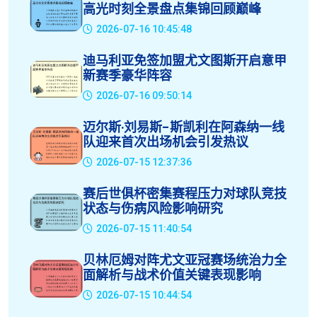
高光时刻全景盘点集锦回顾巅峰
2026-07-16 10:45:48
迪马利亚免签加盟尤文图斯开启意甲
新赛季豪华阵容
2026-07-16 09:50:14
迈尔斯·刘易斯-斯凯利在阿森纳一线
队迎来首次出场机会引发热议
2026-07-15 12:37:36
赛后世俱杯密集赛程压力对球队竞技
状态与伤病风险影响研究
2026-07-15 11:40:54
贝林厄姆对阵尤文亚冠赛场统治力全
面解析与战术价值关键表现影响
2026-07-15 10:44:54