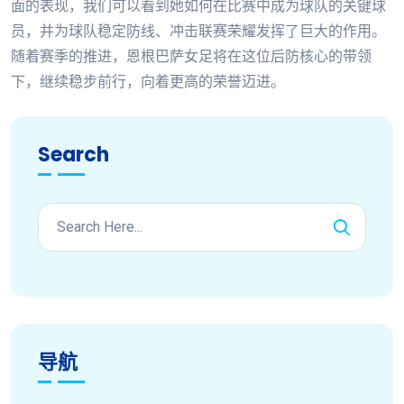
面的表现，我们可以看到她如何在比赛中成为球队的关键球
员，并为球队稳定防线、冲击联赛荣耀发挥了巨大的作用。
随着赛季的推进，恩根巴萨女足将在这位后防核心的带领
下，继续稳步前行，向着更高的荣誉迈进。
Search
导航