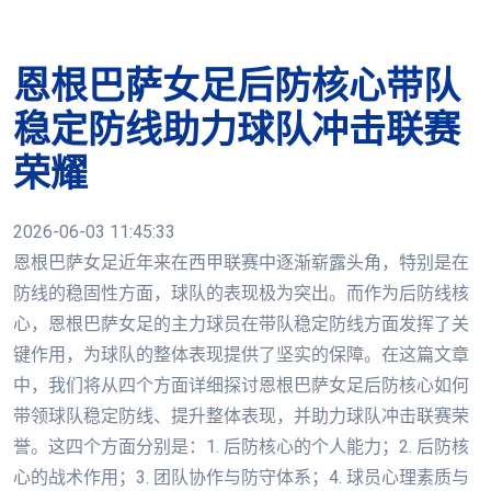
恩根巴萨女足后防核心带队
稳定防线助力球队冲击联赛
荣耀
2026-06-03 11:45:33
恩根巴萨女足近年来在西甲联赛中逐渐崭露头角，特别是在
防线的稳固性方面，球队的表现极为突出。而作为后防线核
心，恩根巴萨女足的主力球员在带队稳定防线方面发挥了关
键作用，为球队的整体表现提供了坚实的保障。在这篇文章
中，我们将从四个方面详细探讨恩根巴萨女足后防核心如何
带领球队稳定防线、提升整体表现，并助力球队冲击联赛荣
誉。这四个方面分别是：1. 后防核心的个人能力；2. 后防核
心的战术作用；3. 团队协作与防守体系；4. 球员心理素质与