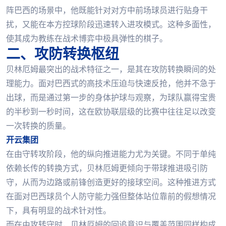
阵巴西的场景中，他既能针对对方中前场球员进行贴身干
扰，又能在本方控球阶段迅速转入进攻模式。这种多面性，
使其成为教练在战术博弈中极具弹性的棋子。
二、攻防转换枢纽
贝林厄姆最突出的战术特征之一，是其在攻防转换瞬间的处
理能力。面对巴西式的高技术压迫与快速反抢，他并不急于
出球，而是通过第一步的身体护球与观察，为球队赢得宝贵
的半秒到一秒时间，这在欧协联层级的比赛中往往足以改变
一次转换的质量。
开云集团
在由守转攻阶段，他的纵向推进能力尤为关键。不同于单纯
依赖长传的转换方式，贝林厄姆更倾向于带球推进吸引防
守，从而为边路或前锋创造更好的接球空间。这种推进方式
在面对巴西球员个人防守能力强但整体站位靠前的假想情况
下，具有明显的战术针对性。
而在由攻转守时，贝林厄姆的回追意识与覆盖范围同样构成