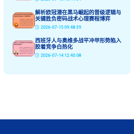
解析欧冠潜在黑马崛起的晋级逻辑与
关键胜负密码战术心理赛程博弈
2026-07-15 09:48:39
西班牙人与奥维多战平冲甲形势陷入
胶着竞争白热化
2026-07-14 12:40:08