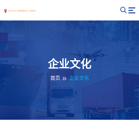
企业文化
首页
企业文化