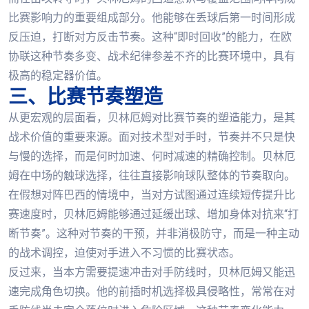
比赛影响力的重要组成部分。他能够在丢球后第一时间形成
反压迫，打断对方反击节奏。这种“即时回收”的能力，在欧
协联这种节奏多变、战术纪律参差不齐的比赛环境中，具有
极高的稳定器价值。
三、比赛节奏塑造
从更宏观的层面看，贝林厄姆对比赛节奏的塑造能力，是其
战术价值的重要来源。面对技术型对手时，节奏并不只是快
与慢的选择，而是何时加速、何时减速的精确控制。贝林厄
姆在中场的触球选择，往往直接影响球队整体的节奏取向。
在假想对阵巴西的情境中，当对方试图通过连续短传提升比
赛速度时，贝林厄姆能够通过延缓出球、增加身体对抗来“打
断节奏”。这种对节奏的干预，并非消极防守，而是一种主动
的战术调控，迫使对手进入不习惯的比赛状态。
反过来，当本方需要提速冲击对手防线时，贝林厄姆又能迅
速完成角色切换。他的前插时机选择极具侵略性，常常在对