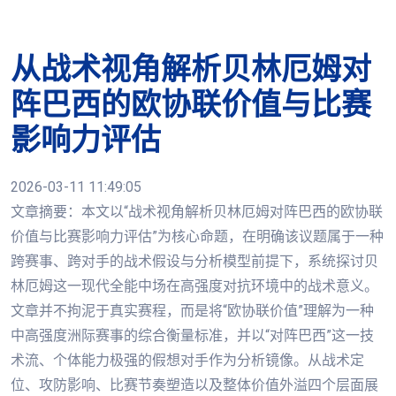
从战术视角解析贝林厄姆对
阵巴西的欧协联价值与比赛
影响力评估
2026-03-11 11:49:05
文章摘要：本文以“战术视角解析贝林厄姆对阵巴西的欧协联
价值与比赛影响力评估”为核心命题，在明确该议题属于一种
跨赛事、跨对手的战术假设与分析模型前提下，系统探讨贝
林厄姆这一现代全能中场在高强度对抗环境中的战术意义。
文章并不拘泥于真实赛程，而是将“欧协联价值”理解为一种
中高强度洲际赛事的综合衡量标准，并以“对阵巴西”这一技
术流、个体能力极强的假想对手作为分析镜像。从战术定
位、攻防影响、比赛节奏塑造以及整体价值外溢四个层面展