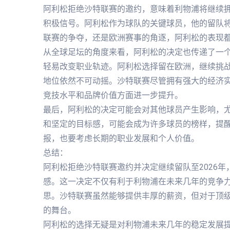
阿利松拒绝沙特联赛的邀约，意味着利物浦将继续
积极信号。阿利松作为球队的关键球员，他的留队
联赛的争夺，还是欧洲赛事的角逐，阿利松的表现
从全球足坛的角度来看，阿利松的决定也传递了一
轻易改变职业轨迹。阿利松选择留在欧洲，继续挑
地位依然不可动摇。沙特联赛尽管拥有强大的经济
竞技水平和品牌价值方面进一步提升。
最后，阿利松的决定可能会对其他球员产生影响，
和坚定的目标感，可能会成为许多球员的榜样，提
报，也要考虑长期的职业发展和个人价值。
总结：
阿利松拒绝沙特联赛邀约并决定继续留队至2026
感。这一决定不仅有利于利物浦在未来几年的竞争
思。沙特联赛虽然能够提供丰厚的薪资，但对于顶
的舞台。
阿利松的选择无疑是对利物浦未来几年的稳定发展