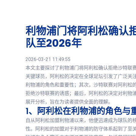
利物浦门将阿利松确认拒
队至2026年
2026-03-21 11:49:55
本文主要探讨了利物浦门将阿利松确认拒绝沙特联赛
关键球员，阿利松的决定在全球足坛引发了广泛关
利物浦的角色和重要性；其次，沙特联赛对阿利松
拒绝沙特联赛的诱惑；最后，阿利松的决定对利物
展开分析，旨在为读者提供全面的理解。
1、阿利松在利物浦的角色与
自从阿利松加盟利物浦以来，他便迅速成为球队的
性。阿利松的加盟对于利物浦的防守体系起到了至