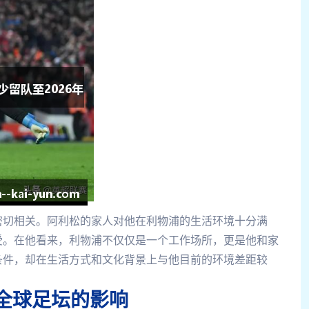
密切相关。阿利松的家人对他在利物浦的生活环境十分满
受。在他看来，利物浦不仅仅是一个工作场所，更是他和家
条件，却在生活方式和文化背景上与他目前的环境差距较
全球足坛的影响