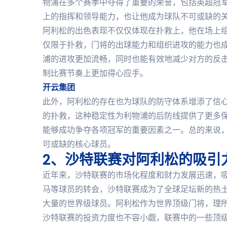
物浦在多个赛季中夺得了重要的荣誉，包括英超冠
上的指挥和领导能力，也让他成为球队不可或缺的
阿利松的出色表现不仅仅体现在扑救上，他在场上
仅限于扑救，门将的出球能力和组织进攻的能力也
浦的进攻更加流畅，同时也能有效地减少对方的反
制比赛节奏上更加得心应手。
开云集团
此外，阿利松的存在也为球队的防守体系增添了信
的扑救，这种稳定性为利物浦的后防线提供了更多
能够成功争夺各项冠军的重要因素之一。总的来说
可或缺的核心球员。
2、沙特联赛对阿利松的吸引
近年来，沙特联赛的市场化程度和财力发展迅速，
马等球员的转会，沙特联赛成为了全球足坛新的热
大量的世界级球员。阿利松作为世界顶级门将，理
沙特联赛的投资力度也不容小觑，联赛中的一些顶