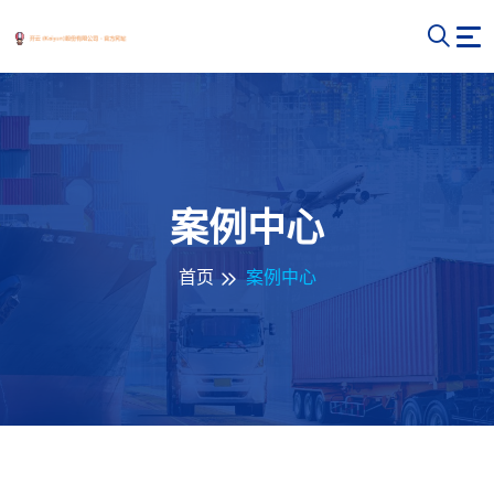
案例中心
首页
案例中心