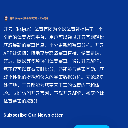
开云（kaiyun）体育官网为全球体育迷提供了一个
全面的体育娱乐平台，用户可以通过开云官网轻松
获取最新的赛事信息、比分更新和赛事分析。开云
APP让您随时随地享受高清赛事直播，涵盖足球、
篮球、网球等多项热门体育赛事。通过开云APP，
您不仅可以查看实时比分，还能参与赛事互动、获
取个性化的提醒和深入的赛事数据分析。无论您身
处何地，开云都能为您带来丰富的体育内容和体
验。立即访问开云官网，下载开云APP，畅享全球
体育赛事的精彩！
Subscribe Our Newsletter