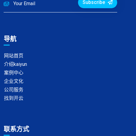
Subscribe
导航
网站首页
介绍kaiyun
案例中心
企业文化
公司服务
找到开云
联系方式