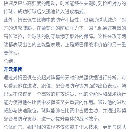
快速反应与高强度的跑动，时常能够在关键时刻抢断对方的
传球，成功断球后又迅速转入进攻模式。
此外，姆巴佩在比赛中的防守积极性，也帮助球队减少了对
方的进攻威胁。在葡萄牙的防线压力下，姆巴佩通过有效的
高位逼抢，为球队的防守增添了额外的保障。这种在攻守两
端都表现出色的全能型表现，正是姆巴佩战术价值的另一重
要体现。
总结：
开云集团
通过对姆巴佩在英超对阵葡萄牙时的关键数据进行分析，可
以看到他在进攻、跑位、配合与防守等方面的出色表现。姆
巴佩不仅仅是一个高效的进攻球员，他的全能性和战术执行
能力使得他在比赛中发挥着至关重要的作用。通过他的进攻
威胁与快速跑位，球队能够在比赛中占据主动，并通过默契
配合与防守贡献，进一步提升整体的战术效率。
总体而言，姆巴佩的表现不仅依赖于个人技术，更是与球队