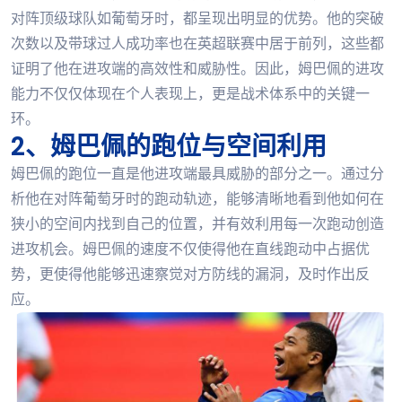
对阵顶级球队如葡萄牙时，都呈现出明显的优势。他的突破
次数以及带球过人成功率也在英超联赛中居于前列，这些都
证明了他在进攻端的高效性和威胁性。因此，姆巴佩的进攻
能力不仅仅体现在个人表现上，更是战术体系中的关键一
环。
2、姆巴佩的跑位与空间利用
姆巴佩的跑位一直是他进攻端最具威胁的部分之一。通过分
析他在对阵葡萄牙时的跑动轨迹，能够清晰地看到他如何在
狭小的空间内找到自己的位置，并有效利用每一次跑动创造
进攻机会。姆巴佩的速度不仅使得他在直线跑动中占据优
势，更使得他能够迅速察觉对方防线的漏洞，及时作出反
应。