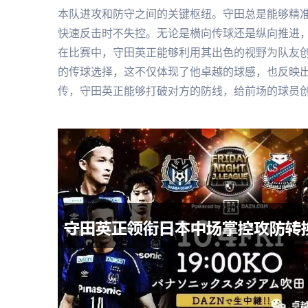
本队进攻和防守之间的关键枢纽。守田总是能够精
快速反击时不失控。无论是横向传球还是纵向推进
在比赛中，守田英正能够利用其出色的视野为队友
的传球选择，这不仅体现了他卓越的球感，也反映
传，守田英正能够打破对方的防线，给前场的球员