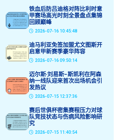
铁血后防吕迪格对阵比利时意
甲赛场高光时刻全景盘点集锦
回顾巅峰
2026-07-16 10:45:48
迪马利亚免签加盟尤文图斯开
启意甲新赛季豪华阵容
2026-07-16 09:50:14
迈尔斯·刘易斯-斯凯利在阿森
纳一线队迎来首次出场机会引
发热议
2026-07-15 12:37:36
赛后世俱杯密集赛程压力对球
队竞技状态与伤病风险影响研
究
2026-07-15 11:40:54