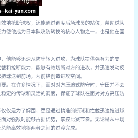
有效地抢断球权，还能通过调度后场球员的站位，帮助球队
能力使他成为日本队攻防转换的核心人物之一，也是他在国
中，他能够迅速从防守转入进攻，为球队提供强有力的支
拦截和抢断能力，能够有效切断对方的进攻，并迅速发动反
球把球送到前场，为前锋创造进攻空间。
重要。在许多情况下，面对对方压迫式防守时，守田并不会
过稳定的传球和灵活的调度，保证了球队在面对对方高压防
不仅仅是为了解围，更是通过精准的断球和拦截迅速推进球
在面对强敌时能够占据优势，掌控比赛节奏。无论是从中场
正总能高效地将两者之间的过渡完成。