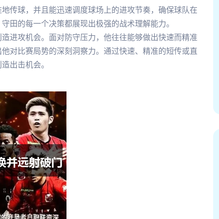
准地传球，并且能迅速调度球场上的进攻节奏，确保球队在
，守田的每一个决策都展现出极强的战术理解能力。
创造进攻机会。面对防守压力，他往往能够做出快速而精准
出他对比赛局势的深刻洞察力。通过快速、精准的短传或直
创造出击机会。