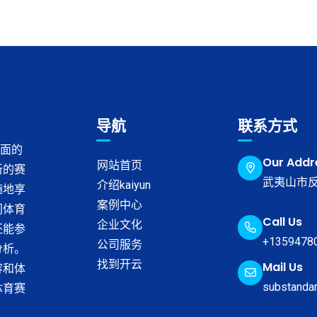
导航
联系方式
全面的
Our Addr
网站首页
新的赛
武夷山市反
介绍kaiyun
随地享
案例中心
门体育
Call Us
企业文化
还能参
+1359478
公司服务
分析。
找到开云
Mail Us
容和体
substanda
体育赛