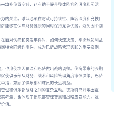
员来填补位置空缺，这有助于提升整体阵容的深度和灵活
争力的关注。球队必须在财政可持续性、阵容深度和竞技目
巴萨能够在保障财务健康的同时保持竞争优势，避免因个别
。在面对伤病和突发事件时，如何快速决策、平衡球员利益
德斯特合同解约事件，成为巴萨战略管理实践的重要案例，
展，也迫使埃因霍温和巴萨做出战略调整。伤病带来的长期
也促使俱乐部从财务、战术和风险管理角度审慎决策。巴萨
性举措，兼顾了俱乐部和球员的长远利益。
同管理和俱乐部战略之间的复杂互动。德斯特离开埃因霍
现实考量，也体现了俱乐部管理智慧和战略应变能力。这一
考价值。