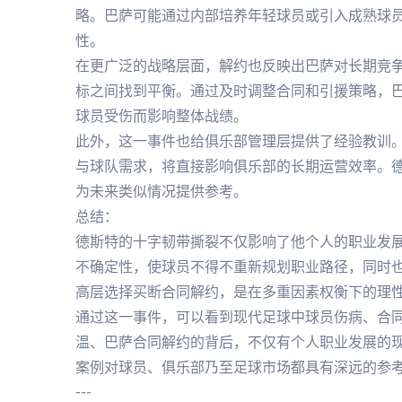
略。巴萨可能通过内部培养年轻球员或引入成熟球
性。
在更广泛的战略层面，解约也反映出巴萨对长期竞
标之间找到平衡。通过及时调整合同和引援策略，
球员受伤而影响整体战绩。
此外，这一事件也给俱乐部管理层提供了经验教训
与球队需求，将直接影响俱乐部的长期运营效率。
为未来类似情况提供参考。
总结：
德斯特的十字韧带撕裂不仅影响了他个人的职业发
不确定性，使球员不得不重新规划职业路径，同时
高层选择买断合同解约，是在多重因素权衡下的理
通过这一事件，可以看到现代足球中球员伤病、合
温、巴萨合同解约的背后，不仅有个人职业发展的
案例对球员、俱乐部乃至足球市场都具有深远的参
---