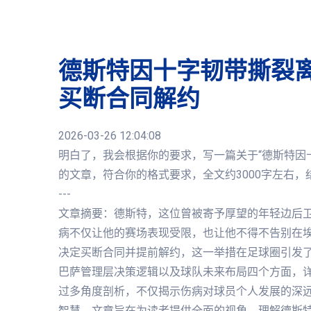
德斯特因十字韧带撕裂离
买断合同解约
2026-03-26 12:04:08
明白了，我会根据你的要求，写一篇关于“德斯特因
的文章，符合你的格式要求，全文约3000字左右
---
文章摘要：德斯特，这位曾被寄予厚望的年轻边后
病不仅让他的赛场表现受限，也让他不得不告别在
决定买断合同并提前解约，这一举措在足球圈引发
巴萨管理层决策逻辑以及球队未来布局四个方面，
过多角度剖析，不仅揭示伤病对球员个人发展的深
智慧。文章旨在为读者提供全面的视角，理解德斯