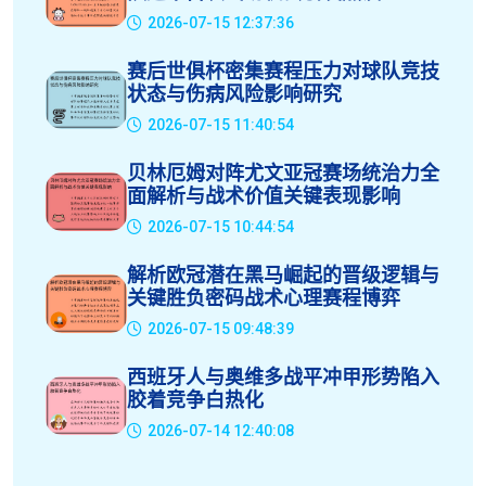
2026-07-15 12:37:36
赛后世俱杯密集赛程压力对球队竞技
状态与伤病风险影响研究
2026-07-15 11:40:54
贝林厄姆对阵尤文亚冠赛场统治力全
面解析与战术价值关键表现影响
2026-07-15 10:44:54
解析欧冠潜在黑马崛起的晋级逻辑与
关键胜负密码战术心理赛程博弈
2026-07-15 09:48:39
西班牙人与奥维多战平冲甲形势陷入
胶着竞争白热化
2026-07-14 12:40:08