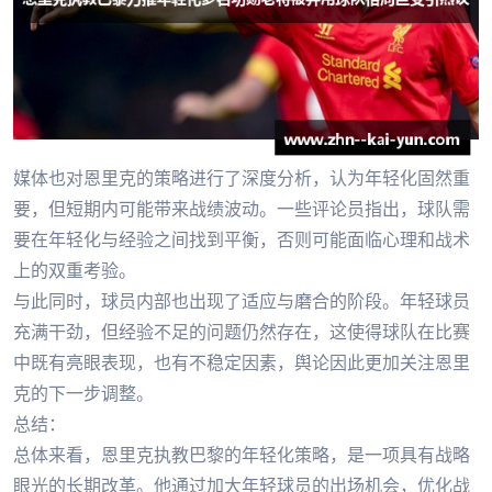
媒体也对恩里克的策略进行了深度分析，认为年轻化固然重
要，但短期内可能带来战绩波动。一些评论员指出，球队需
要在年轻化与经验之间找到平衡，否则可能面临心理和战术
上的双重考验。
与此同时，球员内部也出现了适应与磨合的阶段。年轻球员
充满干劲，但经验不足的问题仍然存在，这使得球队在比赛
中既有亮眼表现，也有不稳定因素，舆论因此更加关注恩里
克的下一步调整。
总结：
总体来看，恩里克执教巴黎的年轻化策略，是一项具有战略
眼光的长期改革。他通过加大年轻球员的出场机会，优化战