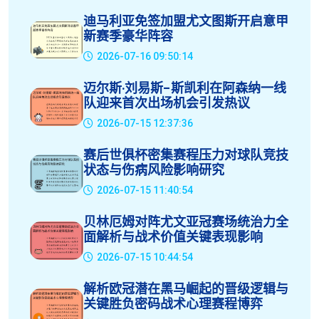
迪马利亚免签加盟尤文图斯开启意甲
新赛季豪华阵容
2026-07-16 09:50:14
迈尔斯·刘易斯-斯凯利在阿森纳一线
队迎来首次出场机会引发热议
2026-07-15 12:37:36
赛后世俱杯密集赛程压力对球队竞技
状态与伤病风险影响研究
2026-07-15 11:40:54
贝林厄姆对阵尤文亚冠赛场统治力全
面解析与战术价值关键表现影响
2026-07-15 10:44:54
解析欧冠潜在黑马崛起的晋级逻辑与
关键胜负密码战术心理赛程博弈