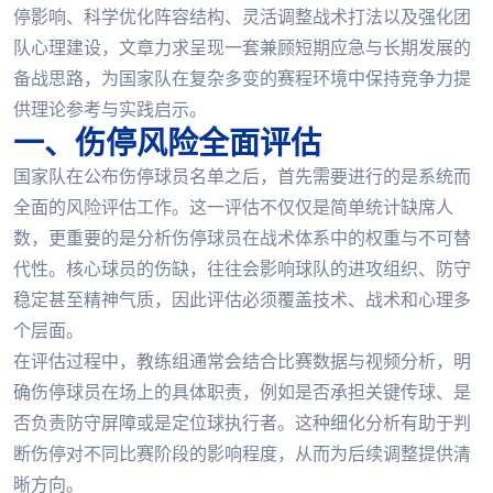
停影响、科学优化阵容结构、灵活调整战术打法以及强化团
队心理建设，文章力求呈现一套兼顾短期应急与长期发展的
备战思路，为国家队在复杂多变的赛程环境中保持竞争力提
供理论参考与实践启示。
一、伤停风险全面评估
国家队在公布伤停球员名单之后，首先需要进行的是系统而
全面的风险评估工作。这一评估不仅仅是简单统计缺席人
数，更重要的是分析伤停球员在战术体系中的权重与不可替
代性。核心球员的伤缺，往往会影响球队的进攻组织、防守
稳定甚至精神气质，因此评估必须覆盖技术、战术和心理多
个层面。
在评估过程中，教练组通常会结合比赛数据与视频分析，明
确伤停球员在场上的具体职责，例如是否承担关键传球、是
否负责防守屏障或是定位球执行者。这种细化分析有助于判
断伤停对不同比赛阶段的影响程度，从而为后续调整提供清
晰方向。