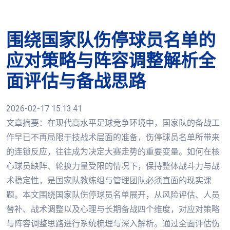
围绕国家队伤停球员名单的
应对策略与阵容调整解析全
面评估与备战思路
2026-02-17 15:13:41
文章摘要：在现代高水平足球竞争环境中，国家队的备战工
作早已不再局限于技战术层面的准备，伤停球员名单所带来
的连锁反应，往往成为决定大赛走势的重要变量。如何在核
心球员缺阵、轮换力量受限的情况下，保持整体战斗力与战
术稳定性，是国家队教练组与管理团队必须直面的现实课
题。本文围绕国家队伤停球员名单展开，从风险评估、人员
替补、战术调整以及心理与长期备战四个维度，对应对策略
与阵容调整思路进行系统梳理与深入解析。通过全面评估伤