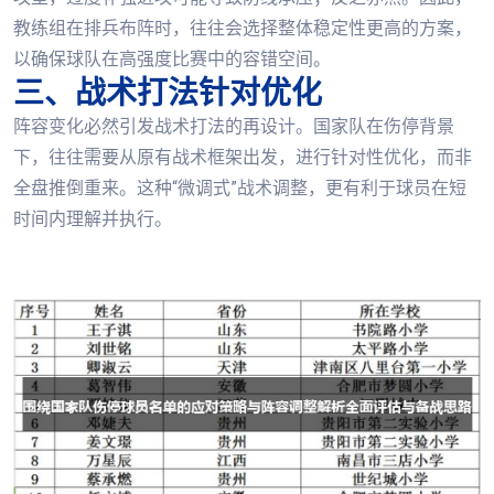
教练组在排兵布阵时，往往会选择整体稳定性更高的方案，
以确保球队在高强度比赛中的容错空间。
三、战术打法针对优化
阵容变化必然引发战术打法的再设计。国家队在伤停背景
下，往往需要从原有战术框架出发，进行针对性优化，而非
全盘推倒重来。这种“微调式”战术调整，更有利于球员在短
时间内理解并执行。