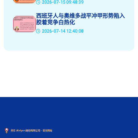
2026-07-15 09:48:39
西班牙人与奥维多战平冲甲形势陷入
胶着竞争白热化
2026-07-14 12:40:08