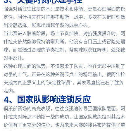
3、关键时刻心理掌控
强强对话往往比拼的不只是技术和体能，更是心理层面的稳
定性。阿什拉夫在对阵那不勒斯一战中，多次在关键时刻做
出冷静选择，展现出超越年龄的成熟心态。
当比赛进入胶着阶段，场上节奏加快、对抗强度提升时，阿
什拉夫依然能够保持清晰判断。他没有盲目压上或冒险处理
球，而是通过合理的节奏控制，帮助球队稳住阵脚，避免被
对手反扑。
这种心理层面的优势，不仅感染了队友，也在无形中压制了
对手的士气。正是在这种关键节点上的稳定输出，使阿什拉
夫成为真正意义上的“决定性球员”，其表现直接左右了胜负
走向。
4、国家队影响连锁反应
俱乐部赛场的高光表现，往往会迅速传导至国家队层面。阿
什拉夫对阵那不勒斯一战的成功，让国家队教练组对其战术
价值有了更充分的信心，也为未来大赛的排兵布阵提供了重