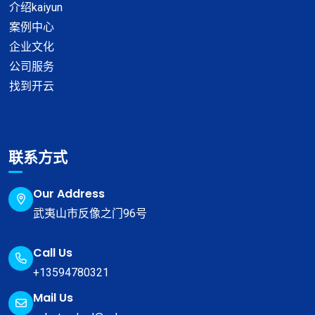
介绍kaiyun
案例中心
企业文化
公司服务
找到开云
联系方式
Our Address
武夷山市反像之门96号
Call Us
+13594780321
Mail Us