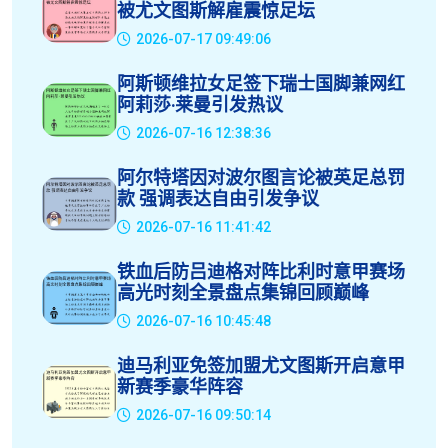
被尤文图斯解雇震惊足坛
2026-07-17 09:49:06
阿斯顿维拉女足签下瑞士国脚兼网红
阿莉莎·莱曼引发热议
2026-07-16 12:38:36
阿尔特塔因对波尔图言论被英足总罚
款 强调表达自由引发争议
2026-07-16 11:41:42
铁血后防吕迪格对阵比利时意甲赛场
高光时刻全景盘点集锦回顾巅峰
2026-07-16 10:45:48
迪马利亚免签加盟尤文图斯开启意甲
新赛季豪华阵容
2026-07-16 09:50:14