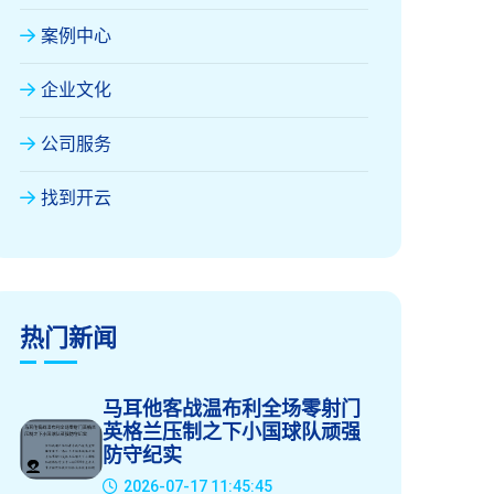
案例中心
企业文化
公司服务
找到开云
热门新闻
马耳他客战温布利全场零射门
英格兰压制之下小国球队顽强
防守纪实
2026-07-17 11:45:45