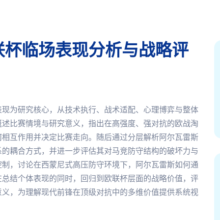
联杯临场表现分析与战略评
表现为研究核心，从技术执行、战术适配、心理博弈与整体
概述比赛情境与研究意义，指出在高强度、强对抗的欧战淘
何相互作用并决定比赛走向。随后通过分层解析阿尔瓦雷斯
系的耦合方式，并进一步评估其对马竞防守结构的破坏力与
控制，讨论在西蒙尼式高压防守环境下，阿尔瓦雷斯如何通
在总结个体表现的同时，回归到欧联杯层面的战略价值，评
意义，为理解现代前锋在顶级对抗中的多维价值提供系统视