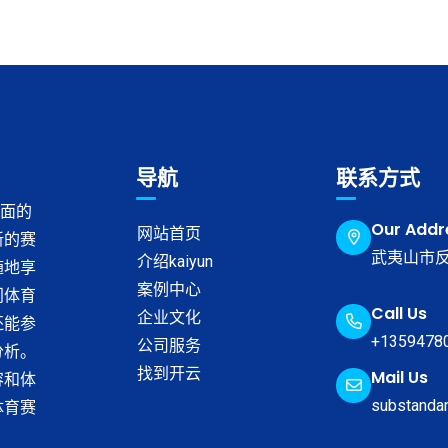
导航
联系方式
全面的
Our Addr
网站首页
新的赛
武夷山市反
介绍kaiyun
随地享
案例中心
门体育
Call Us
企业文化
还能参
+1359478
公司服务
分析。
找到开云
Mail Us
容和体
substanda
体育赛