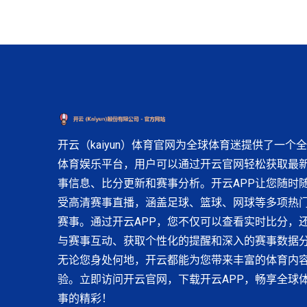
开云（kaiyun）体育官网为全球体育迷提供了一个
体育娱乐平台，用户可以通过开云官网轻松获取最
事信息、比分更新和赛事分析。开云APP让您随时
受高清赛事直播，涵盖足球、篮球、网球等多项热
赛事。通过开云APP，您不仅可以查看实时比分，
与赛事互动、获取个性化的提醒和深入的赛事数据
无论您身处何地，开云都能为您带来丰富的体育内
验。立即访问开云官网，下载开云APP，畅享全球
事的精彩！