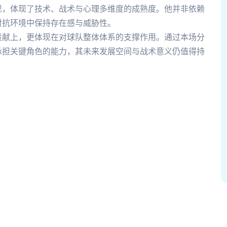
现，体现了技术、战术与心理多维度的成熟度。他并非依赖
对抗环境中保持存在感与威胁性。
贡献上，更体现在对球队整体体系的支撑作用。通过本场分
承担关键角色的能力，其未来发展空间与战术意义仍值得持