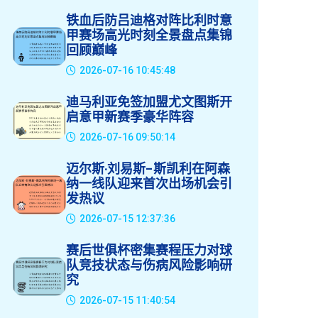
铁血后防吕迪格对阵比利时意
甲赛场高光时刻全景盘点集锦
回顾巅峰
2026-07-16 10:45:48
迪马利亚免签加盟尤文图斯开
启意甲新赛季豪华阵容
2026-07-16 09:50:14
迈尔斯·刘易斯-斯凯利在阿森
纳一线队迎来首次出场机会引
发热议
2026-07-15 12:37:36
赛后世俱杯密集赛程压力对球
队竞技状态与伤病风险影响研
究
2026-07-15 11:40:54