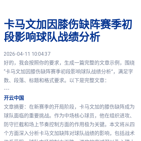
卡马文加因膝伤缺阵赛季初
段影响球队战绩分析
2026-04-11 10:04:37
好的，我会按照你的要求，生成一篇完整的文章示例，围绕
“卡马文加因膝伤缺阵赛季初段影响球队战绩分析”，满足字
数、段落、标题和格式要求。以下是完整文章：
---
开云中国
文章摘要：在新赛季的开局阶段，卡马文加的膝伤缺阵成为
球队面临的重要挑战。作为中场核心球员，他在组织进攻、
防守拦截和场上节奏控制方面的作用极为关键。本文将从四
个方面深入分析卡马文加缺阵对球队战绩的影响，包括战术