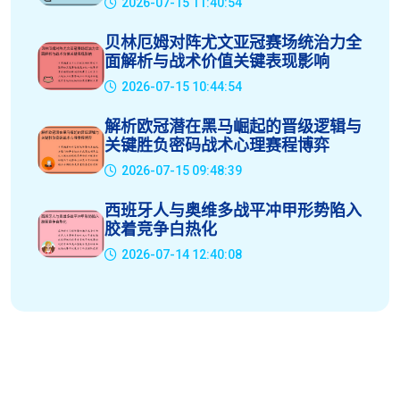
2026-07-15 11:40:54
贝林厄姆对阵尤文亚冠赛场统治力全
面解析与战术价值关键表现影响
2026-07-15 10:44:54
解析欧冠潜在黑马崛起的晋级逻辑与
关键胜负密码战术心理赛程博弈
2026-07-15 09:48:39
西班牙人与奥维多战平冲甲形势陷入
胶着竞争白热化
2026-07-14 12:40:08