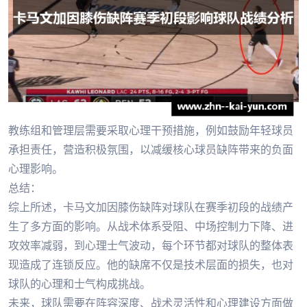
教练组和管理层需要采取心理干预措施，例如鼓励年轻球员
承担责任，营造积极氛围，以减缓核心球员缺阵带来的负面
心理影响。
总结：
综上所述，卡马文加因膝伤缺阵对球队在赛季初段的战绩产
生了多方面的影响。从战术体系受阻、中场控制力下降、进
攻效率减弱，到心理士气波动，每个环节都对球队的整体表
现造成了连锁反应。他的缺席不仅是技术层面的损失，也对
球队的心理和士气构成挑战。
未来，球队需要在阵容深度、战术灵活性和心理建设方面做