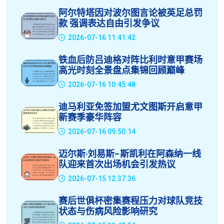
阿尔特塔因对波尔图言论被英足总罚
款 强调表达自由引发争议
2026-07-16 11:41:42
铁血后防吕迪格对阵比利时意甲赛场
高光时刻全景盘点集锦回顾巅峰
2026-07-16 10:45:48
迪马利亚免签加盟尤文图斯开启意甲
新赛季豪华阵容
2026-07-16 09:50:14
迈尔斯·刘易斯-斯凯利在阿森纳一线
队迎来首次出场机会引发热议
2026-07-15 12:37:36
赛后世俱杯密集赛程压力对球队竞技
状态与伤病风险影响研究