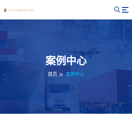
案例中心
首页
案例中心