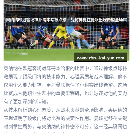
奥纳纳在欧冠客场对阵哥本哈根的比赛中，通过神级点球扑
救展现了顶级门将的技术能力、心理素质与战术理解。他不
仅用个人能力封神，更为曼联稳住了小组赛出线希望。这场
比赛成为他职业生涯中的重要里程碑，也让球迷对他的实力
有了更加深刻的认知。
从技术解析到心理素质，从战术贡献到全场影响，奥纳纳的
表现证明了顶级门将对比赛的决定性作用。曼联能够在关键
时刻掌控局势，与奥纳纳的神扑密不可分，这一经典瞬间也