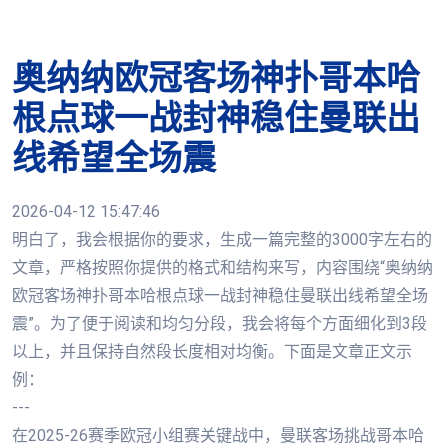
奥纳纳欧冠客场神扑哥本哈
根点球一战封神稳住曼联出
线希望全场震
2026-04-12 15:47:46
明白了，我会根据你的要求，生成一篇完整的3000字左右的
文章，严格按照你提供的格式和结构来写，内容围绕“奥纳纳
欧冠客场神扑哥本哈根点球一战封神稳住曼联出线希望全场
震”。为了便于阅读和均匀分段，我会将每个方面细化到3段
以上，并且保持自然段长度相对均衡。下面是文章正文示
例：
---
在2025-26赛季欧冠小组赛关键战中，曼联客场挑战哥本哈