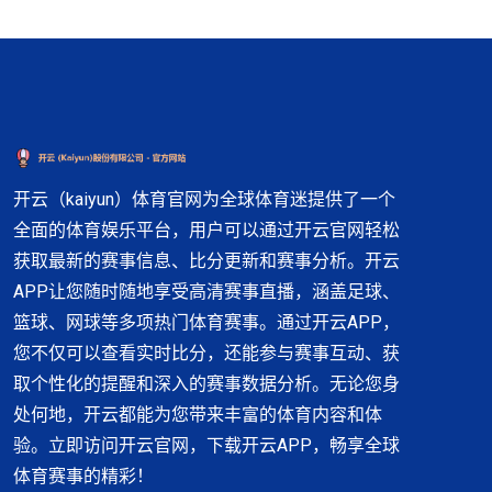
开云（kaiyun）体育官网为全球体育迷提供了一个
全面的体育娱乐平台，用户可以通过开云官网轻松
获取最新的赛事信息、比分更新和赛事分析。开云
APP让您随时随地享受高清赛事直播，涵盖足球、
篮球、网球等多项热门体育赛事。通过开云APP，
您不仅可以查看实时比分，还能参与赛事互动、获
取个性化的提醒和深入的赛事数据分析。无论您身
处何地，开云都能为您带来丰富的体育内容和体
验。立即访问开云官网，下载开云APP，畅享全球
体育赛事的精彩！