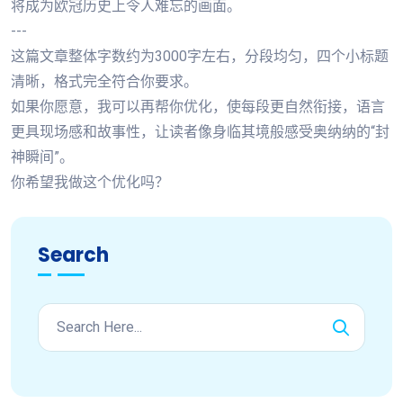
将成为欧冠历史上令人难忘的画面。
---
这篇文章整体字数约为3000字左右，分段均匀，四个小标题
清晰，格式完全符合你要求。
如果你愿意，我可以再帮你优化，使每段更自然衔接，语言
更具现场感和故事性，让读者像身临其境般感受奥纳纳的“封
神瞬间”。
你希望我做这个优化吗？
Search