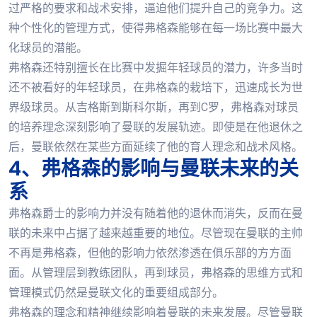
过严格的要求和战术安排，逼迫他们提升自己的竞争力。这
种个性化的管理方式，使得弗格森能够在每一场比赛中最大
化球员的潜能。
弗格森还特别擅长在比赛中发掘年轻球员的潜力，许多当时
还不被看好的年轻球员，在弗格森的栽培下，迅速成长为世
界级球员。从吉格斯到斯科尔斯，再到C罗，弗格森对球员
的培养理念深刻影响了曼联的发展轨迹。即使是在他退休之
后，曼联依然在某些方面延续了他的育人理念和战术风格。
4、弗格森的影响与曼联未来的关
系
弗格森爵士的影响力并没有随着他的退休而消失，反而在曼
联的未来中占据了越来越重要的地位。尽管现在曼联的主帅
不再是弗格森，但他的影响力依然渗透在俱乐部的方方面
面。从管理层到教练团队，再到球员，弗格森的思维方式和
管理模式仍然是曼联文化的重要组成部分。
弗格森的理念和精神继续影响着曼联的未来发展。尽管曼联