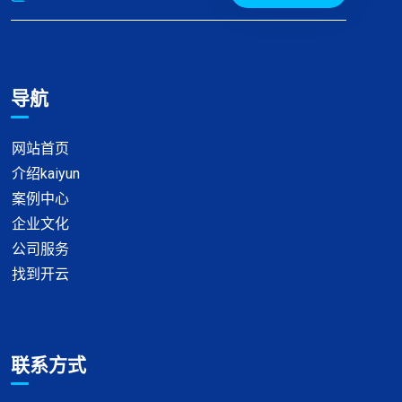
导航
网站首页
介绍kaiyun
案例中心
企业文化
公司服务
找到开云
联系方式