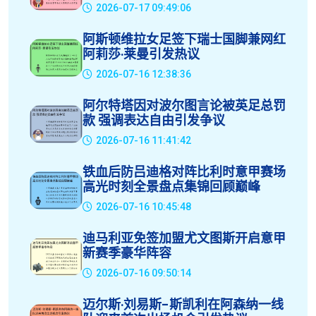
2026-07-17 09:49:06
阿斯顿维拉女足签下瑞士国脚兼网红
阿莉莎·莱曼引发热议
2026-07-16 12:38:36
阿尔特塔因对波尔图言论被英足总罚
款 强调表达自由引发争议
2026-07-16 11:41:42
铁血后防吕迪格对阵比利时意甲赛场
高光时刻全景盘点集锦回顾巅峰
2026-07-16 10:45:48
迪马利亚免签加盟尤文图斯开启意甲
新赛季豪华阵容
2026-07-16 09:50:14
迈尔斯·刘易斯-斯凯利在阿森纳一线