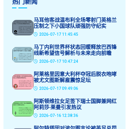
热门新闻
马耳他客战温布利全场零射门英格兰
压制之下小国球队顽强防守纪实
2026-07-17 11:45:45
马丁内利世界杯状态回暖释放巴西锋
线新希望信号解析与未来走向前瞻
2026-07-17 10:47:24
阿莱格里因意大利杯夺冠后脱衣咆哮
被尤文图斯解雇震惊足坛
2026-07-17 09:49:06
阿斯顿维拉女足签下瑞士国脚兼网红
阿莉莎·莱曼引发热议
2026-07-16 12:38:36
阿尔特塔因对波尔图言论被英足总罚