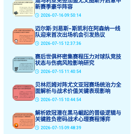
迪马利亚免签加盟尤文图斯开启意甲
新赛季豪华阵容
2026-07-16 09:50:14
迈尔斯·刘易斯-斯凯利在阿森纳一线
队迎来首次出场机会引发热议
2026-07-15 12:37:36
赛后世俱杯密集赛程压力对球队竞技
状态与伤病风险影响研究
2026-07-15 11:40:54
贝林厄姆对阵尤文亚冠赛场统治力全
面解析与战术价值关键表现影响
2026-07-15 10:44:54
解析欧冠潜在黑马崛起的晋级逻辑与
关键胜负密码战术心理赛程博弈
2026-07-15 09:48:39