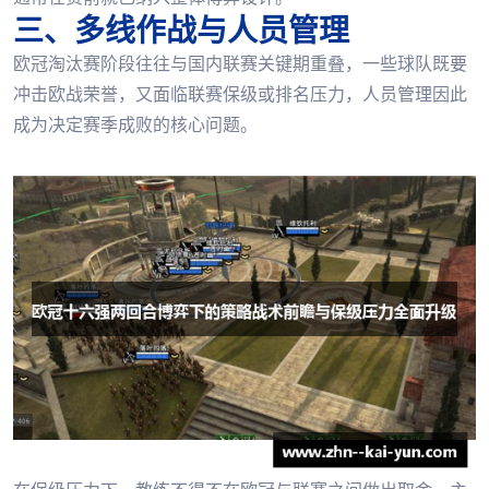
三、多线作战与人员管理
欧冠淘汰赛阶段往往与国内联赛关键期重叠，一些球队既要
冲击欧战荣誉，又面临联赛保级或排名压力，人员管理因此
成为决定赛季成败的核心问题。