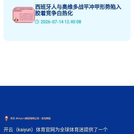
西班牙人与奥维多战平冲甲形势陷入
胶着竞争白热化
2026-07-14 12:40:08
开云（kaiyun）体育官网为全球体育迷提供了一个