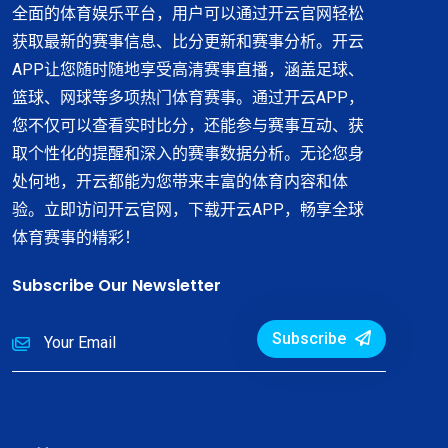
全面的体育娱乐平台，用户可以通过开云官网轻松
获取最新的赛事信息、比分更新和赛事分析。开云
APP让您随时随地享受高清赛事直播，涵盖足球、
篮球、网球等多项热门体育赛事。通过开云APP，
您不仅可以查看实时比分，还能参与赛事互动、获
取个性化的提醒和深入的赛事数据分析。无论您身
处何地，开云都能为您带来丰富的体育内容和体
验。立即访问开云官网，下载开云APP，畅享全球
体育赛事的精彩！
Subscribe Our Newsletter
Subscribe