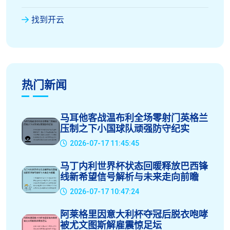
找到开云
热门新闻
马耳他客战温布利全场零射门英格兰
压制之下小国球队顽强防守纪实
2026-07-17 11:45:45
马丁内利世界杯状态回暖释放巴西锋
线新希望信号解析与未来走向前瞻
2026-07-17 10:47:24
阿莱格里因意大利杯夺冠后脱衣咆哮
被尤文图斯解雇震惊足坛