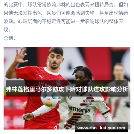
的比赛中，球队常常依赖弗林的出色表现来扭转局势，但如
果他无法发挥出色，队员们可能会感到失望，甚至出现情绪
波动。心理层面的不稳定性可能进一步影响球队的整体表
现。
总结：