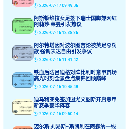
2026-07-17 09:49:06
阿斯顿维拉女足签下瑞士国脚兼网红
阿莉莎·莱曼引发热议
2026-07-16 12:38:36
阿尔特塔因对波尔图言论被英足总罚
款 强调表达自由引发争议
2026-07-16 11:41:42
铁血后防吕迪格对阵比利时意甲赛场
高光时刻全景盘点集锦回顾巅峰
2026-07-16 10:45:48
迪马利亚免签加盟尤文图斯开启意甲
新赛季豪华阵容
2026-07-16 09:50:14
迈尔斯·刘易斯-斯凯利在阿森纳一线