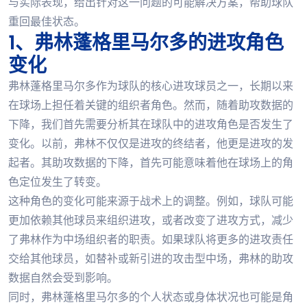
与实际表现，给出针对这一问题的可能解决方案，帮助球队
重回最佳状态。
1、弗林蓬格里马尔多的进攻角色
变化
弗林蓬格里马尔多作为球队的核心进攻球员之一，长期以来
在球场上担任着关键的组织者角色。然而，随着助攻数据的
下降，我们首先需要分析其在球队中的进攻角色是否发生了
变化。以前，弗林不仅仅是进攻的终结者，他更是进攻的发
起者。其助攻数据的下降，首先可能意味着他在球场上的角
色定位发生了转变。
这种角色的变化可能来源于战术上的调整。例如，球队可能
更加依赖其他球员来组织进攻，或者改变了进攻方式，减少
了弗林作为中场组织者的职责。如果球队将更多的进攻责任
交给其他球员，如替补或新引进的攻击型中场，弗林的助攻
数据自然会受到影响。
同时，弗林蓬格里马尔多的个人状态或身体状况也可能是角