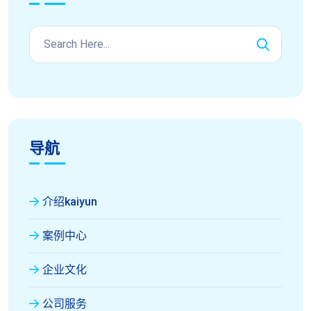
导航
介绍kaiyun
案例中心
企业文化
公司服务