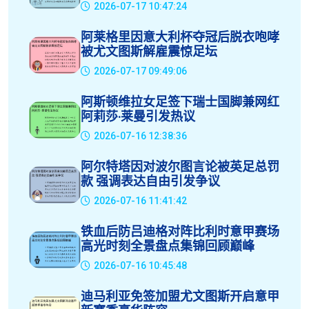
2026-07-17 10:47:24
阿莱格里因意大利杯夺冠后脱衣咆哮
被尤文图斯解雇震惊足坛
2026-07-17 09:49:06
阿斯顿维拉女足签下瑞士国脚兼网红
阿莉莎·莱曼引发热议
2026-07-16 12:38:36
阿尔特塔因对波尔图言论被英足总罚
款 强调表达自由引发争议
2026-07-16 11:41:42
铁血后防吕迪格对阵比利时意甲赛场
高光时刻全景盘点集锦回顾巅峰
2026-07-16 10:45:48
迪马利亚免签加盟尤文图斯开启意甲