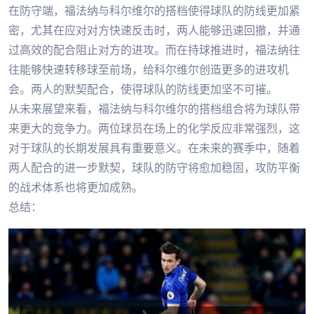
在防守端，福法纳与科尔维尔的搭档使得球队的防线更加紧
密，尤其在应对对方快速反击时，两人能够迅速回撤，并通
过高效的配合阻止对方的进攻。而在持球推进时，福法纳往
往能够快速转移球至前场，给科尔维尔创造更多的进攻机
会。两人的默契配合，使得球队的防线更加坚不可摧。
从未来展望来看，福法纳与科尔维尔的搭档组合将为球队带
来更大的竞争力。两位球员在场上的化学反应非常强烈，这
对于球队的长期发展具有重要意义。在未来的赛季中，随着
两人配合的进一步默契，球队的防守将愈加稳固，攻防平衡
的战术体系也将更加成熟。
总结：