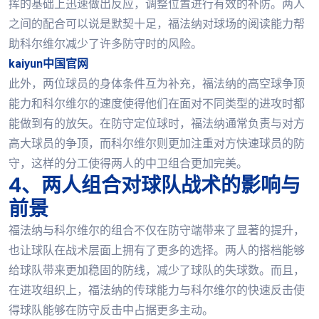
挥的基础上迅速做出反应，调整位置进行有效的补防。两人
之间的配合可以说是默契十足，福法纳对球场的阅读能力帮
助科尔维尔减少了许多防守时的风险。
kaiyun中国官网
此外，两位球员的身体条件互为补充，福法纳的高空球争顶
能力和科尔维尔的速度使得他们在面对不同类型的进攻时都
能做到有的放矢。在防守定位球时，福法纳通常负责与对方
高大球员的争顶，而科尔维尔则更加注重对方快速球员的防
守，这样的分工使得两人的中卫组合更加完美。
4、两人组合对球队战术的影响与
前景
福法纳与科尔维尔的组合不仅在防守端带来了显著的提升，
也让球队在战术层面上拥有了更多的选择。两人的搭档能够
给球队带来更加稳固的防线，减少了球队的失球数。而且，
在进攻组织上，福法纳的传球能力与科尔维尔的快速反击使
得球队能够在防守反击中占据更多主动。