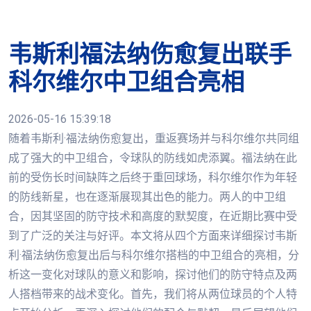
韦斯利福法纳伤愈复出联手
科尔维尔中卫组合亮相
2026-05-16 15:39:18
随着韦斯利·福法纳伤愈复出，重返赛场并与科尔维尔共同组
成了强大的中卫组合，令球队的防线如虎添翼。福法纳在此
前的受伤长时间缺阵之后终于重回球场，科尔维尔作为年轻
的防线新星，也在逐渐展现其出色的能力。两人的中卫组
合，因其坚固的防守技术和高度的默契度，在近期比赛中受
到了广泛的关注与好评。本文将从四个方面来详细探讨韦斯
利·福法纳伤愈复出后与科尔维尔搭档的中卫组合的亮相，分
析这一变化对球队的意义和影响，探讨他们的防守特点及两
人搭档带来的战术变化。首先，我们将从两位球员的个人特