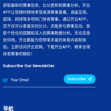
获取最新的赛事信息、比分更新和赛事分析。开云
APP让您随时随地享受高清赛事直播，涵盖足球、
篮球、网球等多项热门体育赛事。通过开云APP，
您不仅可以查看实时比分，还能参与赛事互动、获
取个性化的提醒和深入的赛事数据分析。无论您身
处何地，开云都能为您带来丰富的体育内容和体
验。立即访问开云官网，下载开云APP，畅享全球
体育赛事的精彩！
Subscribe Our Newsletter
Subscribe
导航