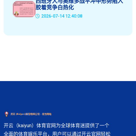
西班牙人与奥维多战平冲甲形势陷入
胶着竞争白热化
2026-07-14 12:40:08
开云（kaiyun）体育官网为全球体育迷提供了一个
全面的体育娱乐平台，用户可以通过开云官网轻松