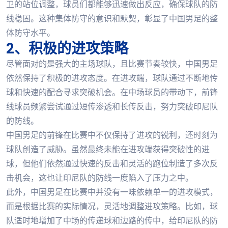
卫的站位调整，球员们都能够迅速做出反应，确保球队的防
线稳固。这种集体防守的意识和默契，彰显了中国男足的整
体防守水平。
2、积极的进攻策略
尽管面对的是强大的主场球队，且比赛节奏较快，中国男足
依然保持了积极的进攻态度。在进攻端，球队通过不断地传
球和快速的配合寻求突破机会。在中场球员的带动下，前锋
线球员频繁尝试通过短传渗透和长传反击，努力突破印尼队
的防线。
中国男足的前锋在比赛中不仅保持了进攻的锐利，还时刻为
球队创造了威胁。虽然最终未能在进攻端获得突破性的进
球，但他们依然通过快速的反击和灵活的跑位制造了多次反
击机会，这也让印尼队的防线一度陷入了压力之中。
此外，中国男足在比赛中并没有一味依赖单一的进攻模式，
而是根据比赛的实际情况，灵活地调整进攻策略。比如，球
队适时地增加了中场的传递球和边路的传中，给印尼队的防