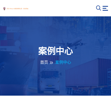
案例中心
首页
案例中心