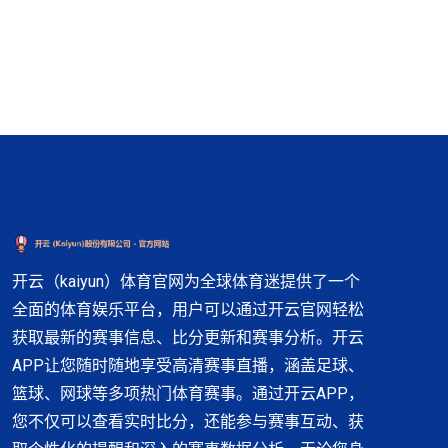
开云（kaiyun）体育官网为全球体育迷提供了一个
全面的体育娱乐平台，用户可以通过开云官网轻松
获取最新的赛事信息、比分更新和赛事分析。开云
APP让您随时随地享受高清赛事直播，涵盖足球、
篮球、网球等多项热门体育赛事。通过开云APP，
您不仅可以查看实时比分，还能参与赛事互动、获