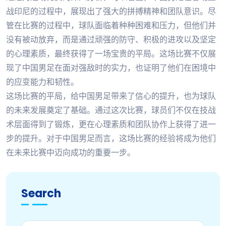
战印尼的过程中，展现出了强大的拼搏精神和团队意识。尽
管在比赛的过程中，球队面临着种种困难和压力，但他们并
没有被动放弃，而是通过顽强的防守、积极的进攻以及坚定
的心理素质，最终获得了一场宝贵的平局。这场比赛不仅展
现了中国男足在面对强敌时的实力，也证明了他们在困境中
的应变能力和韧性。
这场比赛的平局，给中国男足带来了信心的提升，也为球队
的未来发展奠定了基础。通过这次比赛，球员们不仅在技战
术层面得到了锻炼，更在心理素质和团队协作上获得了进一
步的提升。对于中国男足而言，这场比赛的经验将成为他们
在未来比赛中迈向成功的重要一步。
Search