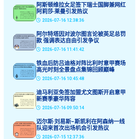
阿斯顿维拉女足签下瑞士国脚兼网红
阿莉莎·莱曼引发热议
2026-07-16 12:38:36
阿尔特塔因对波尔图言论被英足总罚
款 强调表达自由引发争议
2026-07-16 11:41:42
铁血后防吕迪格对阵比利时意甲赛场
高光时刻全景盘点集锦回顾巅峰
2026-07-16 10:45:48
迪马利亚免签加盟尤文图斯开启意甲
新赛季豪华阵容
2026-07-16 09:50:14
迈尔斯·刘易斯-斯凯利在阿森纳一线
队迎来首次出场机会引发热议
2026-07-15 12:37:36