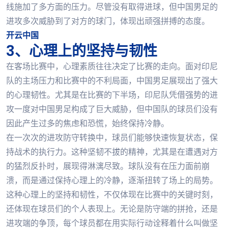
线施加了多方面的压力。尽管没有取得进球，但中国男足的
进攻多次威胁到了对方的球门，体现出顽强拼搏的态度。
开云中国
3、心理上的坚持与韧性
在客场比赛中，心理素质往往决定了比赛的走向。面对印尼
队的主场压力和比赛中的不利局面，中国男足展现出了强大
的心理韧性。尤其是在比赛的下半场，印尼队凭借强势的进
攻一度对中国男足构成了巨大威胁，但中国队的球员们没有
因此产生过多的焦虑和恐慌，始终保持冷静。
在一次次的进攻防守转换中，球员们能够快速恢复状态，保
持战术的执行力。这种坚韧不拔的精神，尤其是在遭遇对方
的猛烈反扑时，展现得淋漓尽致。球队没有在压力面前崩
溃，而是通过保持心理上的冷静，逐渐扭转了场上的局势。
这种心理上的坚持和韧性，不仅体现在比赛中的关键时刻，
还体现在球员们的个人表现上。无论是防守端的拼抢，还是
进攻端的争顶，每个球员都在用实际行动诠释着什么叫做坚