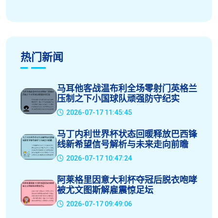
热门新闻
马耳他客战温布利全场零射门英格兰
压制之下小国球队顽强防守纪实
2026-07-17 11:45:45
马丁内利世界杯状态回暖释放巴西锋
线新希望信号解析与未来走向前瞻
2026-07-17 10:47:24
阿莱格里因意大利杯夺冠后脱衣咆哮
被尤文图斯解雇震惊足坛
2026-07-17 09:49:06