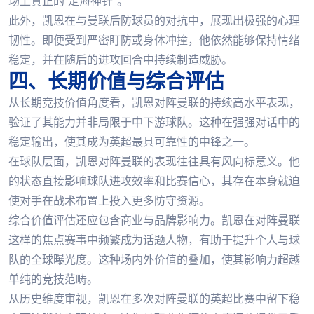
场上真正的“定海神针”。
此外，凯恩在与曼联后防球员的对抗中，展现出极强的心理
韧性。即便受到严密盯防或身体冲撞，他依然能够保持情绪
稳定，并在随后的进攻回合中持续制造威胁。
四、长期价值与综合评估
从长期竞技价值角度看，凯恩对阵曼联的持续高水平表现，
验证了其能力并非局限于中下游球队。这种在强强对话中的
稳定输出，使其成为英超最具可靠性的中锋之一。
在球队层面，凯恩对阵曼联的表现往往具有风向标意义。他
的状态直接影响球队进攻效率和比赛信心，其存在本身就迫
使对手在战术布置上投入更多防守资源。
综合价值评估还应包含商业与品牌影响力。凯恩在对阵曼联
这样的焦点赛事中频繁成为话题人物，有助于提升个人与球
队的全球曝光度。这种场内外价值的叠加，使其影响力超越
单纯的竞技范畴。
从历史维度审视，凯恩在多次对阵曼联的英超比赛中留下稳