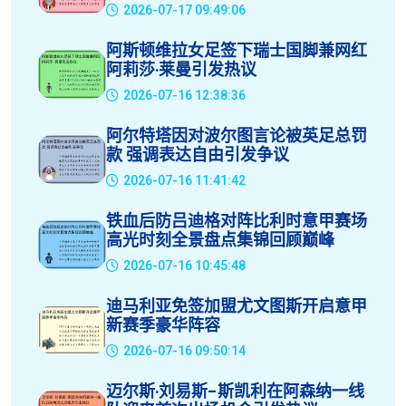
2026-07-17 09:49:06
阿斯顿维拉女足签下瑞士国脚兼网红
阿莉莎·莱曼引发热议
2026-07-16 12:38:36
阿尔特塔因对波尔图言论被英足总罚
款 强调表达自由引发争议
2026-07-16 11:41:42
铁血后防吕迪格对阵比利时意甲赛场
高光时刻全景盘点集锦回顾巅峰
2026-07-16 10:45:48
迪马利亚免签加盟尤文图斯开启意甲
新赛季豪华阵容
2026-07-16 09:50:14
迈尔斯·刘易斯-斯凯利在阿森纳一线