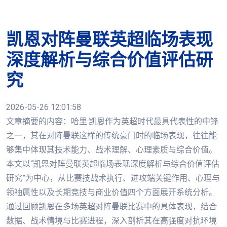
凯恩对阵曼联英超临场表现
深度解析与综合价值评估研
究
2026-05-26 12:01:58
文章摘要的内容：哈里·凯恩作为英超时代最具代表性的中锋
之一，其在对阵曼联这样的传统豪门时的临场表现，往往能
够集中体现其技术能力、战术理解、心理素质与综合价值。
本文以“凯恩对阵曼联英超临场表现深度解析与综合价值评估
研究”为中心，从比赛技战术执行、进攻端关键作用、心理与
领袖属性以及长期竞技与商业价值四个方面展开系统分析。
通过回顾凯恩在多场英超对阵曼联比赛中的具体表现，结合
数据、战术情境与比赛进程，深入剖析其在高强度对抗环境