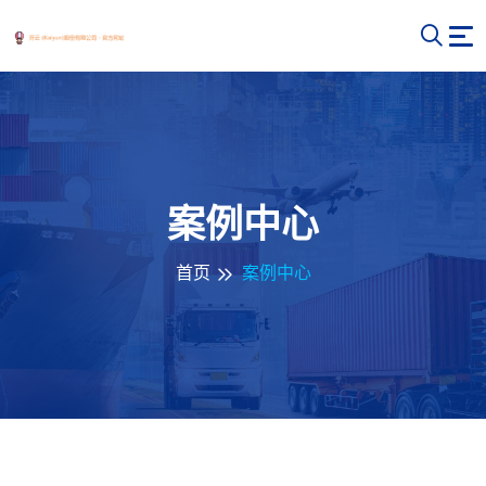
案例中心
首页
案例中心