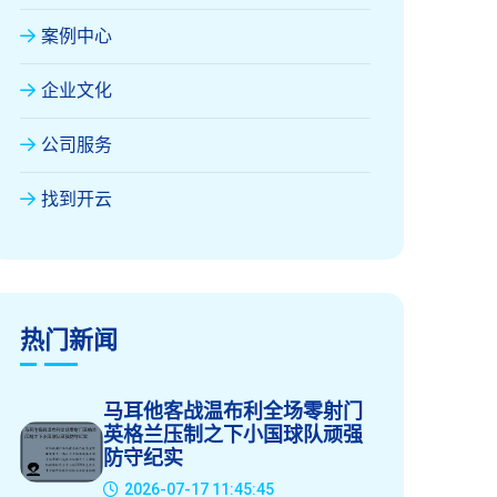
案例中心
企业文化
公司服务
找到开云
热门新闻
马耳他客战温布利全场零射门
英格兰压制之下小国球队顽强
防守纪实
2026-07-17 11:45:45