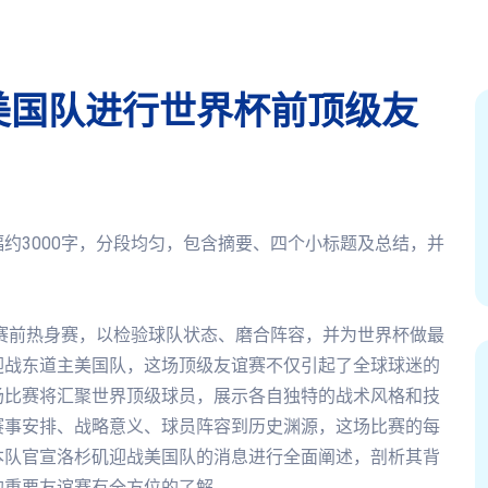
美国队进行世界杯前顶级友
约3000字，分段均匀，包含摘要、四个小标题及总结，并
排赛前热身赛，以检验球队状态、磨合阵容，并为世界杯做最
迎战东道主美国队，这场顶级友谊赛不仅引起了全球球迷的
场比赛将汇聚世界顶级球员，展示各自独特的战术风格和技
赛事安排、战略意义、球员阵容到历史渊源，这场比赛的每
本队官宣洛杉矶迎战美国队的消息进行全面阐述，剖析其背
的重要友谊赛有全方位的了解。