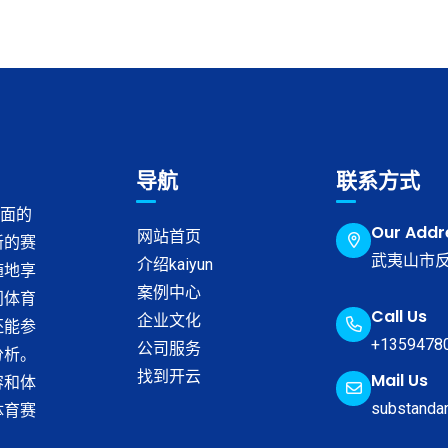
导航
联系方式
全面的
Our Addr
网站首页
新的赛
武夷山市反
介绍kaiyun
随地享
案例中心
门体育
Call Us
企业文化
还能参
+1359478
公司服务
分析。
找到开云
Mail Us
容和体
substanda
体育赛