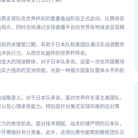
着两支球队在世界杯前的重要备战阶段正式启动。比赛将安
场观众，同时也将通过全球直播平台向世界各地球迷呈现精
赛前的关键窗口期，有助于日本队和美国队通过实战调整状
战术执行力，从而优化最终的世界杯阵容。
和庞大的球迷群体，对于日本队来说，这是一次在异国赛场
战实力强劲的亚洲劲旅，也是一种展示国家队整体水平的机
的战略意义。对于日本队来说，面对世界杯东道主美国队，
度以及心理承受能力。特别是针对美式足球风格的应对策
实力的绝佳机会。面对技术细腻、战术纪律严明的日本队，
杯开赛做好充分准备。此外，这场比赛也能帮助教练团队识