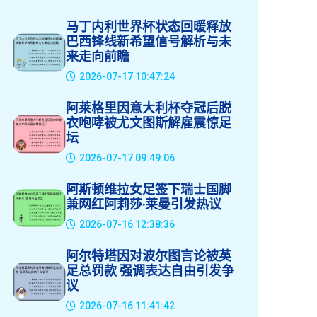
马丁内利世界杯状态回暖释放
巴西锋线新希望信号解析与未
来走向前瞻
2026-07-17 10:47:24
阿莱格里因意大利杯夺冠后脱
衣咆哮被尤文图斯解雇震惊足
坛
2026-07-17 09:49:06
阿斯顿维拉女足签下瑞士国脚
兼网红阿莉莎·莱曼引发热议
2026-07-16 12:38:36
阿尔特塔因对波尔图言论被英
足总罚款 强调表达自由引发争
议
2026-07-16 11:41:42