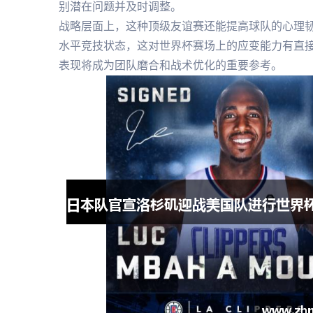
别潜在问题并及时调整。
战略层面上，这种顶级友谊赛还能提高球队的心理
水平竞技状态，这对世界杯赛场上的应变能力有直
表现将成为团队磨合和战术优化的重要参考。