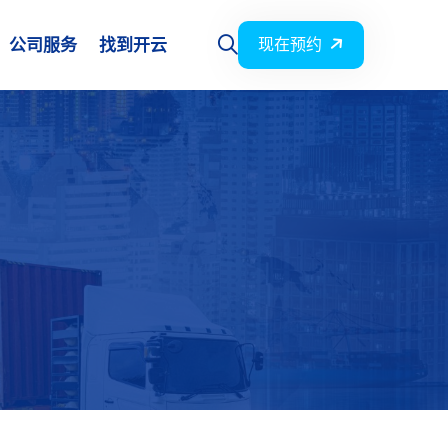
公司服务
找到开云
现在预约