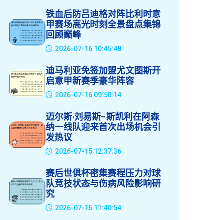
铁血后防吕迪格对阵比利时意
甲赛场高光时刻全景盘点集锦
回顾巅峰
2026-07-16 10:45:48
迪马利亚免签加盟尤文图斯开
启意甲新赛季豪华阵容
2026-07-16 09:50:14
迈尔斯·刘易斯-斯凯利在阿森
纳一线队迎来首次出场机会引
发热议
2026-07-15 12:37:36
赛后世俱杯密集赛程压力对球
队竞技状态与伤病风险影响研
究
2026-07-15 11:40:54