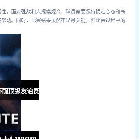
韧性。面对强敌和大规模观众，球员需要保持稳定心态和高
接帮助。同时，比赛结果虽然不是最关键，但比赛过程中的