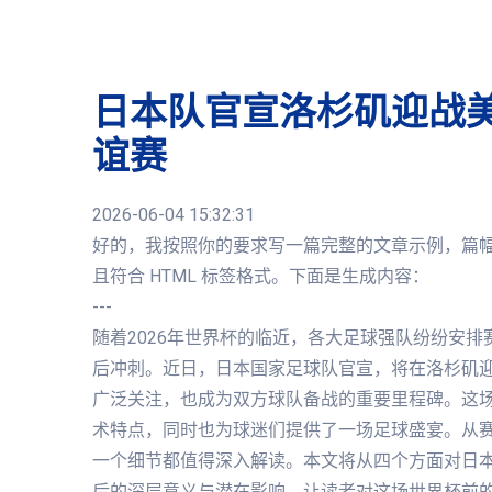
日本队官宣洛杉矶迎战
谊赛
2026-06-04 15:32:31
好的，我按照你的要求写一篇完整的文章示例，篇幅
且符合 HTML 标签格式。下面是生成内容：
---
随着2026年世界杯的临近，各大足球强队纷纷安
后冲刺。近日，日本国家足球队官宣，将在洛杉矶
广泛关注，也成为双方球队备战的重要里程碑。这
术特点，同时也为球迷们提供了一场足球盛宴。从
一个细节都值得深入解读。本文将从四个方面对日
后的深层意义与潜在影响，让读者对这场世界杯前