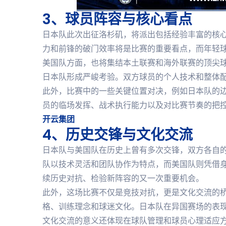
3、球员阵容与核心看点
日本队此次出征洛杉矶，将派出包括经验丰富的核
力和前锋的破门效率将是比赛的重要看点，而年轻
美国队方面，也将集结本土联赛和海外联赛的顶尖
日本队形成严峻考验。双方球员的个人技术和整体
此外，比赛中的一些关键位置对决，例如日本队的
员的临场发挥、战术执行能力以及对比赛节奏的把控
开云集团
4、历史交锋与文化交流
日本队与美国队在历史上曾有多次交锋，双方各自
队以技术灵活和团队协作为特点，而美国队则凭借
续历史对抗、检验新阵容的又一次重要机会。
此外，这场比赛不仅是竞技对抗，更是文化交流的
格、训练理念和球迷文化。日本队在异国赛场的表
文化交流的意义还体现在球队管理和球员心理适应