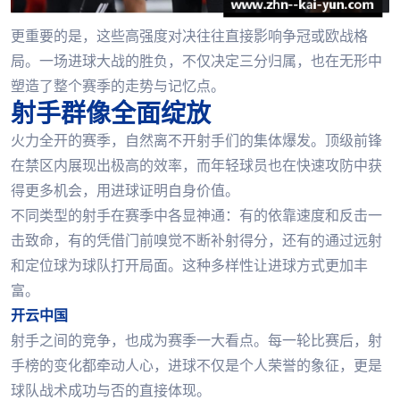
更重要的是，这些高强度对决往往直接影响争冠或欧战格
局。一场进球大战的胜负，不仅决定三分归属，也在无形中
塑造了整个赛季的走势与记忆点。
射手群像全面绽放
火力全开的赛季，自然离不开射手们的集体爆发。顶级前锋
在禁区内展现出极高的效率，而年轻球员也在快速攻防中获
得更多机会，用进球证明自身价值。
不同类型的射手在赛季中各显神通：有的依靠速度和反击一
击致命，有的凭借门前嗅觉不断补射得分，还有的通过远射
和定位球为球队打开局面。这种多样性让进球方式更加丰
富。
开云中国
射手之间的竞争，也成为赛季一大看点。每一轮比赛后，射
手榜的变化都牵动人心，进球不仅是个人荣誉的象征，更是
球队战术成功与否的直接体现。