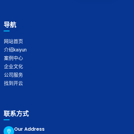
导航
网站首页
介绍kaiyun
案例中心
企业文化
公司服务
找到开云
联系方式
Our Address