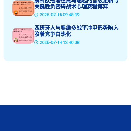
解析欧冠潜在黑马崛起的晋级逻辑与
关键胜负密码战术心理赛程博弈
2026-07-15 09:48:39
西班牙人与奥维多战平冲甲形势陷入
胶着竞争白热化
2026-07-14 12:40:08