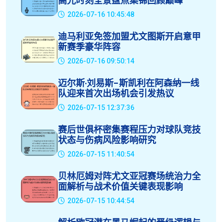
高光时刻全景盘点集锦回顾巅峰
2026-07-16 10:45:48
迪马利亚免签加盟尤文图斯开启意甲
新赛季豪华阵容
2026-07-16 09:50:14
迈尔斯·刘易斯-斯凯利在阿森纳一线
队迎来首次出场机会引发热议
2026-07-15 12:37:36
赛后世俱杯密集赛程压力对球队竞技
状态与伤病风险影响研究
2026-07-15 11:40:54
贝林厄姆对阵尤文亚冠赛场统治力全
面解析与战术价值关键表现影响
2026-07-15 10:44:54