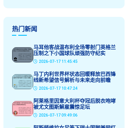
热门新闻
马耳他客战温布利全场零射门英格兰
压制之下小国球队顽强防守纪实
2026-07-17 11:45:45
马丁内利世界杯状态回暖释放巴西锋
线新希望信号解析与未来走向前瞻
2026-07-17 10:47:24
阿莱格里因意大利杯夺冠后脱衣咆哮
被尤文图斯解雇震惊足坛
2026-07-17 09:49:06
阿斯顿维拉女足签下瑞士国脚兼网红