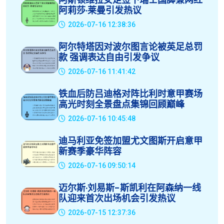
阿莉莎·莱曼引发热议
2026-07-16 12:38:36
阿尔特塔因对波尔图言论被英足总罚
款 强调表达自由引发争议
2026-07-16 11:41:42
铁血后防吕迪格对阵比利时意甲赛场
高光时刻全景盘点集锦回顾巅峰
2026-07-16 10:45:48
迪马利亚免签加盟尤文图斯开启意甲
新赛季豪华阵容
2026-07-16 09:50:14
迈尔斯·刘易斯-斯凯利在阿森纳一线
队迎来首次出场机会引发热议
2026-07-15 12:37:36