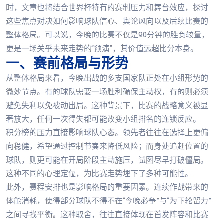
时，文章也将结合世界杯特有的赛制压力和舞台效应，探讨
这些焦点对决如何影响球队信心、舆论风向以及后续比赛的
整体格局。可以说，今晚的比赛不仅是90分钟的胜负较量，
更是一场关乎未来走势的“预演”，其价值远超比分本身。
一、赛前格局与形势
从整体格局来看，今晚出战的多支国家队正处在小组形势的
微妙节点。有的球队需要一场胜利确保主动权，有的则必须
避免失利以免被动出局。这种背景下，比赛的战略意义被显
著放大，任何一次得失都可能改变小组排名的连锁反应。
积分榜的压力直接影响球队心态。领先者往往在选择上更偏
向稳健，希望通过控制节奏来降低风险；而身处追赶位置的
球队，则更可能在开局阶段主动施压，试图尽早打破僵局。
这种不同的心理定位，为比赛走势埋下了多种可能性。
此外，赛程安排也是影响格局的重要因素。连续作战带来的
体能消耗，使得部分球队不得不在“今晚必争”与“为下轮留力”
之间寻找平衡。这种取舍，往往直接体现在首发阵容和比赛