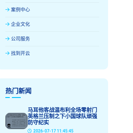
案例中心
企业文化
公司服务
找到开云
热门新闻
马耳他客战温布利全场零射门
英格兰压制之下小国球队顽强
防守纪实
2026-07-17 11:45:45