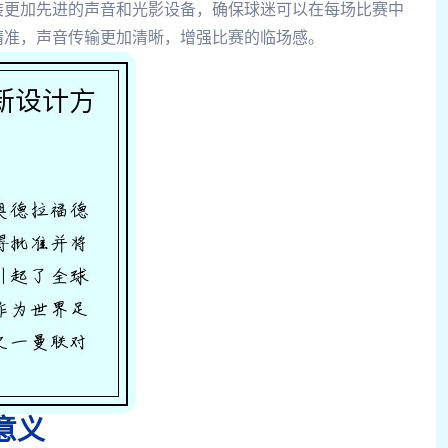
装更加先进的声音和光影设备，确保球迷可以在每场比赛中
精准，声音传输更加清晰，增强比赛的临场感。
意义