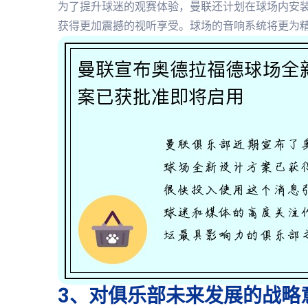
为了提升球迷的观赛体验，曼联还计划在球场内安
获得更加震撼的视听享受。球场的音响系统将更为
3、对俱乐部未来发展的战略