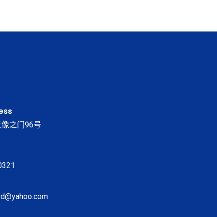
ess
像之门96号
0321
rd@yahoo.com