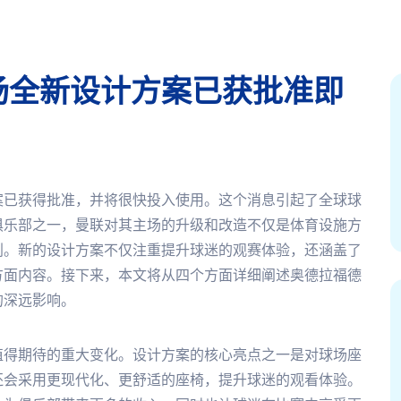
场全新设计方案已获批准即
案已获得批准，并将很快投入使用。这个消息引起了全球球
俱乐部之一，曼联对其主场的升级和改造不仅是体育设施方
划。新的设计方案不仅注重提升球迷的观赛体验，还涵盖了
方面内容。接下来，本文将从四个方面详细阐述奥德拉福德
的深远影响。
值得期待的重大变化。设计方案的核心亮点之一是对球场座
还会采用更现代化、更舒适的座椅，提升球迷的观看体验。