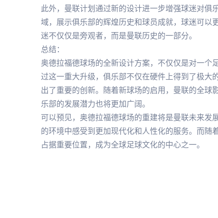
此外，曼联计划通过新的设计进一步增强球迷对俱
域，展示俱乐部的辉煌历史和球员成就，球迷可以
迷不仅仅是旁观者，而是曼联历史的一部分。
总结：
奥德拉福德球场的全新设计方案，不仅仅是对一个
过这一重大升级，俱乐部不仅在硬件上得到了极大
出了重要的创新。随着新球场的启用，曼联的全球
乐部的发展潜力也将更加广阔。
可以预见，奥德拉福德球场的重建将是曼联未来发
的环境中感受到更加现代化和人性化的服务。而随
占据重要位置，成为全球足球文化的中心之一。