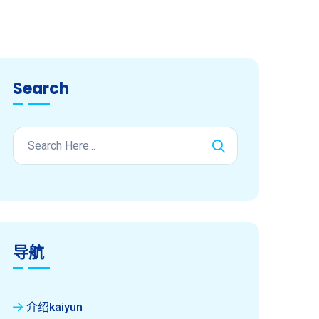
Search
导航
介绍kaiyun